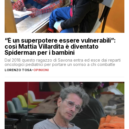
“È un superpotere essere vulnerabili”:
così Mattia Villardita è diventato
Spiderman per i bambini
Dal 2018 questo ragazzo di Savona entra ed esce dai reparti
oncologici pediatrici per portare un sorriso a chi combatte
LORENZO TOSA
-
OPINIONI