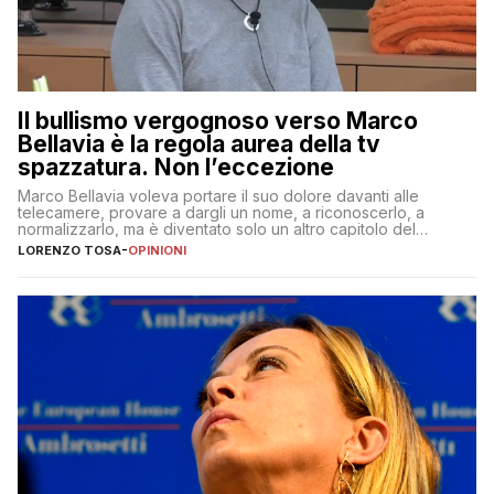
Il bullismo vergognoso verso Marco
Bellavia è la regola aurea della tv
spazzatura. Non l’eccezione
Marco Bellavia voleva portare il suo dolore davanti alle
telecamere, provare a dargli un nome, a riconoscerlo, a
normalizzarlo, ma è diventato solo un altro capitolo del
copione
LORENZO TOSA
-
OPINIONI