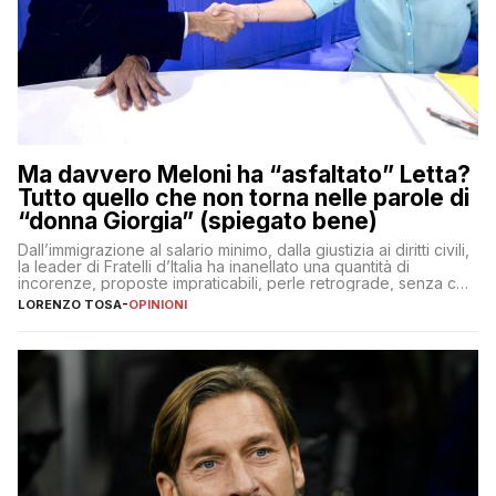
Ma davvero Meloni ha “asfaltato” Letta?
Tutto quello che non torna nelle parole di
“donna Giorgia” (spiegato bene)
Dall’immigrazione al salario minimo, dalla giustizia ai diritti civili,
la leader di Fratelli d’Italia ha inanellato una quantità di
incorenze, proposte impraticabili, perle retrograde, senza che
nessuno – a destra come a sinistra – glielo abbia fatto notare
LORENZO TOSA
-
OPINIONI