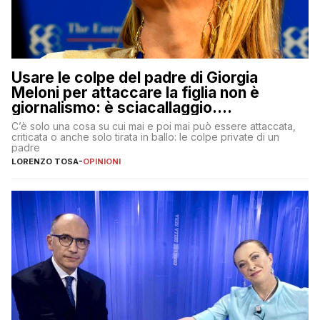
Usare le colpe del padre di Giorgia
Meloni per attaccare la figlia non è
giornalismo: è sciacallaggio.
Dimostriamo di essere diversi
C’è solo una cosa su cui mai e poi mai può essere attaccata,
criticata o anche solo tirata in ballo: le colpe private di un
padre
LORENZO TOSA
-
OPINIONI