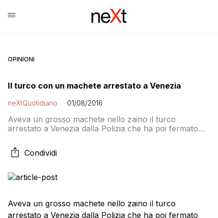
OPINIONI
Il turco con un machete arrestato a Venezia
neXtQuotidiano
01/08/2016
Aveva un grosso machete nello zaino il turco
arrestato a Venezia dalla Polizia che ha poi fermato
altri 5 suoi connazionali, di cui 4 a Milano, visti a
pregare nei pressi della stazione ferroviaria lagunare
Condividi
intorno alle 5 di ieri. La scena non è sfuggita ad una
guardia giurata che ha chiamato il 113, facendo […]
Aveva un grosso machete nello zaino il turco
arrestato a Venezia dalla Polizia che ha poi fermato