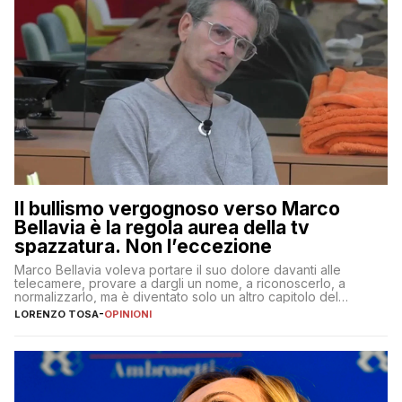
Il bullismo vergognoso verso Marco
Bellavia è la regola aurea della tv
spazzatura. Non l’eccezione
Marco Bellavia voleva portare il suo dolore davanti alle
telecamere, provare a dargli un nome, a riconoscerlo, a
normalizzarlo, ma è diventato solo un altro capitolo del
copione
LORENZO TOSA
-
OPINIONI