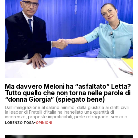
Ma davvero Meloni ha “asfaltato” Letta?
Tutto quello che non torna nelle parole di
“donna Giorgia” (spiegato bene)
Dall’immigrazione al salario minimo, dalla giustizia ai diritti civili,
la leader di Fratelli d’Italia ha inanellato una quantità di
incorenze, proposte impraticabili, perle retrograde, senza che
nessuno – a destra come a sinistra – glielo abbia fatto notare
LORENZO TOSA
-
OPINIONI