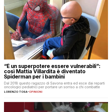
“È un superpotere essere vulnerabili”:
così Mattia Villardita è diventato
Spiderman per i bambini
Dal 2018 questo ragazzo di Savona entra ed esce dai reparti
oncologici pediatrici per portare un sorriso a chi combatte
LORENZO TOSA
-
OPINIONI