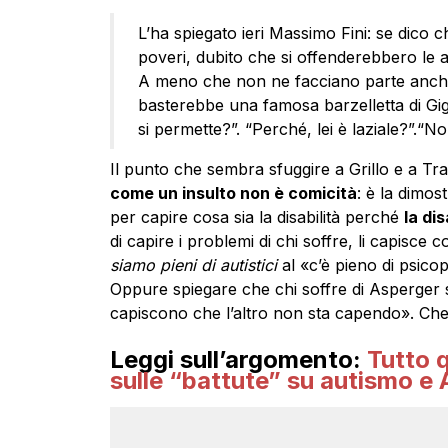
L’ha spiegato ieri Massimo Fini: se dico che
poveri, dubito che si offenderebbero le a
A meno che non ne facciano parte anche i
basterebbe una famosa barzelletta di Gigi 
si permette?”. “Perché, lei è laziale?”.“N
Il punto che sembra sfuggire a Grillo e a Tr
come un insulto non è comicità
: è la dimos
per capire cosa sia la disabilità perché
la dis
di capire i problemi di chi soffre, li capisce 
siamo pieni di autistici
al «c’è pieno di psicop
Oppure spiegare che chi soffre di Asperger 
capiscono che l’altro non sta capendo». Che
Leggi sull’argomento:
Tutto q
sulle “battute” su autismo e