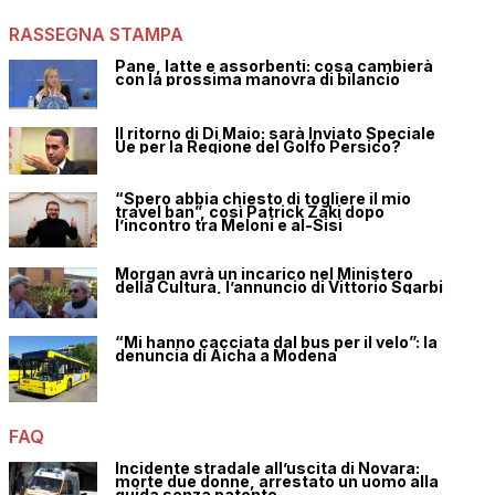
RASSEGNA STAMPA
Pane, latte e assorbenti: cosa cambierà
con la prossima manovra di bilancio
Il ritorno di Di Maio: sarà Inviato Speciale
Ue per la Regione del Golfo Persico?
“Spero abbia chiesto di togliere il mio
travel ban”, così Patrick Zaki dopo
l’incontro tra Meloni e al-Sisi
Morgan avrà un incarico nel Ministero
della Cultura, l’annuncio di Vittorio Sgarbi
“Mi hanno cacciata dal bus per il velo”: la
denuncia di Aicha a Modena
FAQ
Incidente stradale all’uscita di Novara:
morte due donne, arrestato un uomo alla
guida senza patente