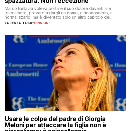
spazzatura. Non l’eccezione
Marco Bellavia voleva portare il suo dolore davanti alle
telecamere, provare a dargli un nome, a riconoscerlo, a
normalizzarlo, ma è diventato solo un altro capitolo del
copione
LORENZO TOSA
-
OPINIONI
Usare le colpe del padre di Giorgia
Meloni per attaccare la figlia non è