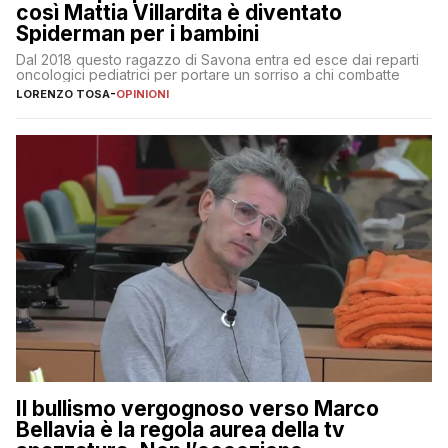
così Mattia Villardita è diventato
Spiderman per i bambini
Dal 2018 questo ragazzo di Savona entra ed esce dai reparti
oncologici pediatrici per portare un sorriso a chi combatte
LORENZO TOSA
-
OPINIONI
Il bullismo vergognoso verso Marco
Bellavia è la regola aurea della tv