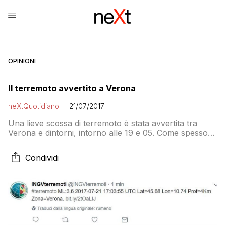
OPINIONI
Il terremoto avvertito a Verona
neXtQuotidiano
21/07/2017
Una lieve scossa di terremoto è stata avvertita tra
Verona e dintorni, intorno alle 19 e 05. Come spesso
succede, prima dell’INGV è arrivato… Twitter, dove le
segnalazioni sono molte e si parla comunque di una
Condividi
piccola scossa. Segnalazioni anche a Villafranca in
provincia di Verona. Il sisma, con epicentro a San
Zeno di Montagna, […]