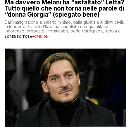
Ma davvero Meloni ha “asfaltato” Letta?
Tutto quello che non torna nelle parole di
“donna Giorgia” (spiegato bene)
Dall’immigrazione al salario minimo, dalla giustizia ai diritti civili,
la leader di Fratelli d’Italia ha inanellato una quantità di
incorenze, proposte impraticabili, perle retrograde, senza che
nessuno – a destra come a sinistra – glielo abbia fatto notare
LORENZO TOSA
-
OPINIONI