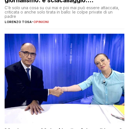
giornalismo: è sciacallaggio.
Dimostriamo di essere diversi
C’è solo una cosa su cui mai e poi mai può essere attaccata,
criticata o anche solo tirata in ballo: le colpe private di un
padre
LORENZO TOSA
-
OPINIONI