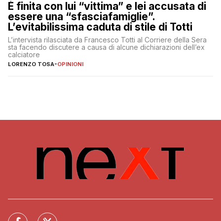
È finita con lui “vittima” e lei accusata di
essere una “sfasciafamiglie”.
L’evitabilissima caduta di stile di Totti
L’intervista rilasciata da Francesco Totti al Corriere della Sera
sta facendo discutere a causa di alcune dichiarazioni dell’ex
calciatore
LORENZO TOSA
-
OPINIONI