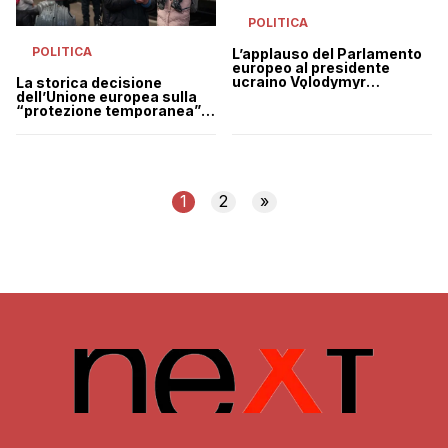
POLITICA
POLITICA
L’applauso del Parlamento
europeo al presidente
ucraino Volodymyr
La storica decisione
Zelensky | VIDEO
dell’Unione europea sulla
“protezione temporanea”
ai profughi che scappano
dall’Ucraina
1
2
»