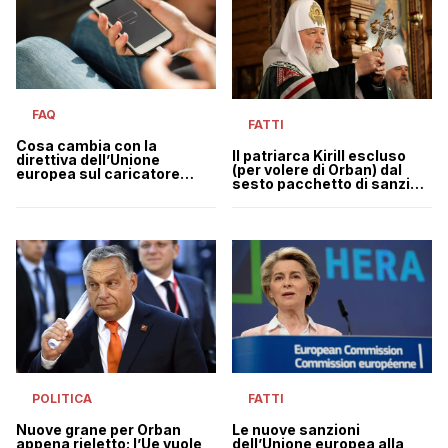
FAQ
FATTI
Cosa cambia con la
Il patriarca Kirill escluso
direttiva dell’Unione
(per volere di Orban) dal
europea sul caricatore
sesto pacchetto di sanzioni
universale
dell’Ue alla Russia
POLITICA
FATTI
Nuove grane per Orban
Le nuove sanzioni
appena rieletto: l’Ue vuole
dell’Unione europea alla