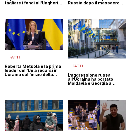
tagliare i fondi all’Ungheria
Russia dopo il massacro di
per la troppa corruzione
Bucha
FATTI
Roberta Metsola è la prima
FATTI
leader dell’Ue a recarsi in
Ucraina dall’inizio della
L’aggressione russa
guerra
all’Ucraina ha portato
Moldavia e Georgia a
chiedere di entrare nella UE