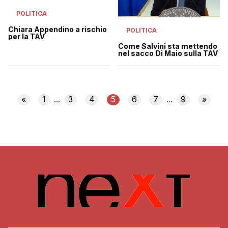
POLITICA
Chiara Appendino a rischio
POLITICA
per la TAV
Come Salvini sta mettendo
nel sacco Di Maio sulla TAV
«
1
3
4
5
6
7
9
»
...
...