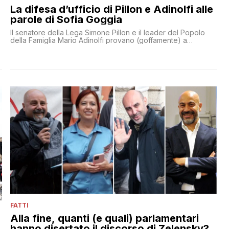
La difesa d’ufficio di Pillon e Adinolfi alle
parole di Sofia Goggia
Il senatore della Lega Simone Pillon e il leader del Popolo
della Famiglia Mario Adinolfi provano (goffamente) a
giustificare l'uscita omofoba di Sofia Goggia
FATTI
Alla fine, quanti (e quali) parlamentari
hanno disertato il discorso di Zelensky?