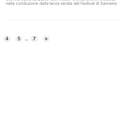
nella conduzione della terza serata del Festival di Sanremo
4
5
7
»
...