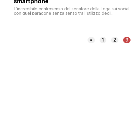
smartphone
L'incredibile controsenso del senatore della Lega sui social,
con quel paragone senza senso tra l'utilizzo degli
smartphone (male) e la preghiera (bene)
«
1
2
3