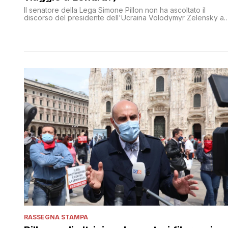
Il senatore della Lega Simone Pillon non ha ascoltato il
discorso del presidente dell'Ucraina Volodymyr Zelensky al
Parlamento: era a Londra per un 'viaggio di lavoro', ma
potrebbero esserci altri motivi dietro la sua diserzione
RASSEGNA STAMPA