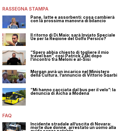
RASSEGNA STAMPA
Pane, latte e assorbenti: cosa cambierà
con la prossima manovra di bilancio
Il ritorno di Di Maio: sarà Inviato Speciale
Ue per la Regione del Golfo Persico?
“Spero abbia chiesto di togliere il mio
travel ban”, così Patrick Zaki dopo
l’incontro tra Meloni e al-Sisi
Morgan avrà un incarico nel Ministero
della Cultura, l’annuncio di Vittorio Sgarbi
“Mi hanno cacciata dal bus per il velo”: la
denuncia di Aicha a Modena
FAQ
Incidente stradale all’uscita di Novara:
morte due donne, arrestato un uomo alla
guida senza patente