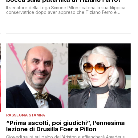
Il senatore della Lega Simone Pillon scatena la sua filippica
conservatrice dopo aver appreso che Tiziano Ferro è
diventato papà
RASSEGNA STAMPA
“Prima ascolti, poi giudichi”, l’ennesima
i
lezione di Drusilla Foer a Pillon
Giovedì salirà sul palco dell'Ariston e affiancherà Amadeus