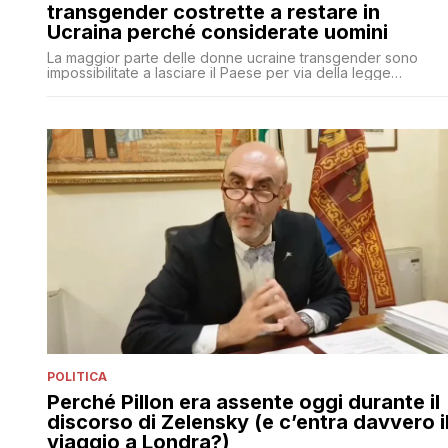
transgender costrette a restare in
Ucraina perché considerate uomini
La maggior parte delle donne ucraine transgender sono
impossibilitate a lasciare il Paese per via della legge
marziale, ma per il senatore della Lega Simone Pillon la loro
è una 'presa di posizione ideologica'
POLITICA
Perché Pillon era assente oggi durante il
discorso di Zelensky (e c’entra davvero i
viaggio a Londra?)