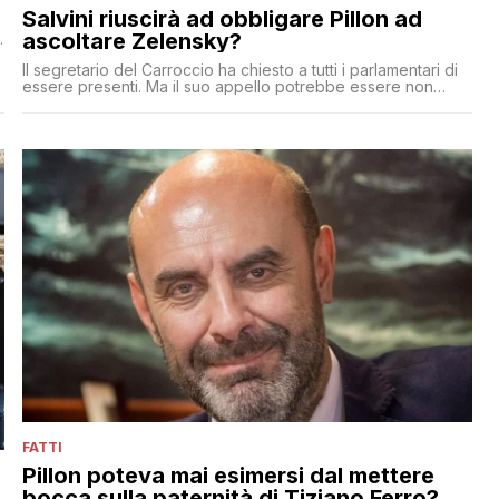
Salvini riuscirà ad obbligare Pillon ad
ascoltare Zelensky?
Il segretario del Carroccio ha chiesto a tutti i parlamentari di
essere presenti. Ma il suo appello potrebbe essere non
seguito da tutti
FATTI
Pillon poteva mai esimersi dal mettere
bocca sulla paternità di Tiziano Ferro?