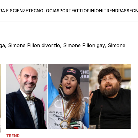
RA E SCIENZE
TECNOLOGIA
SPORT
FATTI
OPINIONI
TREND
RASSEGN
ega, Simone Pillon divorzio, Simone Pillon gay, Simone
TREND