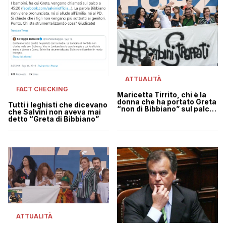
ATTUALITÀ
FACT CHECKING
Maricetta Tirrito, chi è la
donna che ha portato Greta
Tutti i leghisti che dicevano
“non di Bibbiano” sul palco
che Salvini non aveva mai
di Pontida
detto “Greta di Bibbiano”
ATTUALITÀ