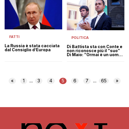
FATTI
POLITICA
La Russia è stata cacciata
Di Battista sta con Conte e
dal Consiglio d’Europa
non riconosce più il “suo”
Di Maio: “Ormai è un uomo
di potere”
«
1
3
4
5
6
7
65
»
...
...