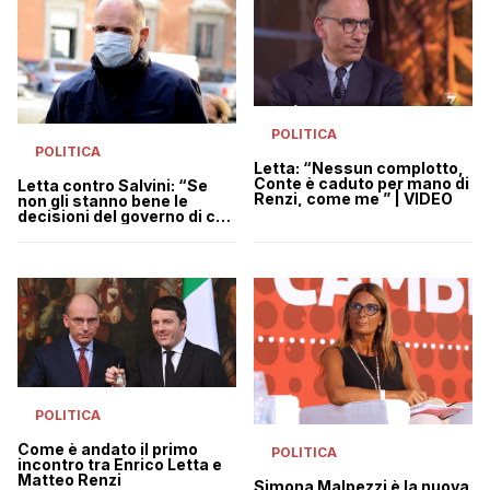
POLITICA
POLITICA
Letta: “Nessun complotto,
Conte è caduto per mano di
Letta contro Salvini: “Se
Renzi, come me ” | VIDEO
non gli stanno bene le
decisioni del governo di cui
fa parte, esca”
POLITICA
Come è andato il primo
POLITICA
incontro tra Enrico Letta e
Matteo Renzi
Simona Malpezzi è la nuova