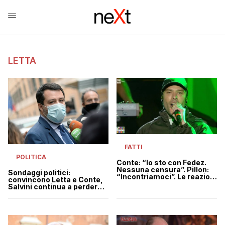
LETTA
FATTI
POLITICA
Conte: “Io sto con Fedez.
Nessuna censura”. Pillon:
Sondaggi politici:
“Incontriamoci”. Le reazioni
convincono Letta e Conte,
della politica
Salvini continua a perdere
consenso