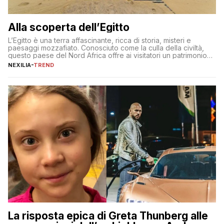
Alla scoperta dell’Egitto
L’Egitto è una terra affascinante, ricca di storia, misteri e
paesaggi mozzafiato. Conosciuto come la culla della civiltà,
questo paese del Nord Africa offre ai visitatori un patrimonio
culturale unico al mondo. Attraverso i millenni, l’Egitto è stato il
NEXILIA
-
TREND
crocevia di grandi civiltà e culture, che hanno lasciato tracce
indelebili nella sua architettura, nelle tradizioni […]
La risposta epica di Greta Thunberg alle