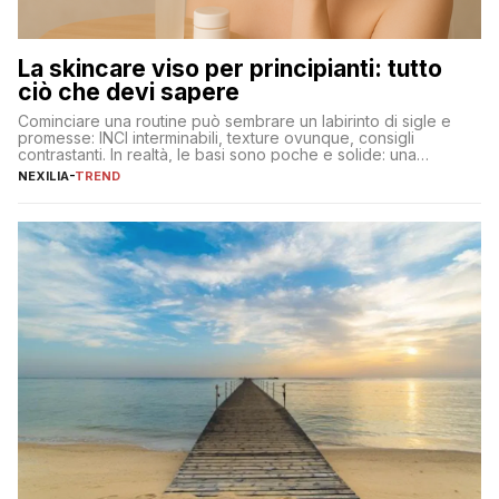
La skincare viso per principianti: tutto
ciò che devi sapere
Cominciare una routine può sembrare un labirinto di sigle e
promesse: INCI interminabili, texture ovunque, consigli
contrastanti. In realtà, le basi sono poche e solide: una
detersione delicata che non impoverisce, un’idratazione
NEXILIA
-
TREND
calibrata con sieri e creme ben formulati, e la fotoprotezione
ogni mattina per preservare i progressi. Da qui si costruisce
tutto il resto. […]