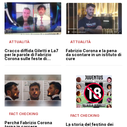
ATTUALITÀ
ATTUALITÀ
Fabrizio Corona e la pena
Cracco diffida Giletti e La7
da scontare in un istituto di
per le parole di Fabrizio
cure
Corona sulle feste di
Genovese
FACT CHECKING
FACT CHECKING
Perché Fabrizio Corona
La storia del festino dei
torna in carcere