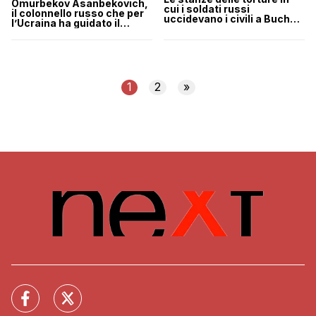
Omurbekov Asanbekovich,
cui i soldati russi
il colonnello russo che per
uccidevano i civili a Bucha |
l’Ucraina ha guidato il
VIDEO
massacro di Bucha
1
2
»