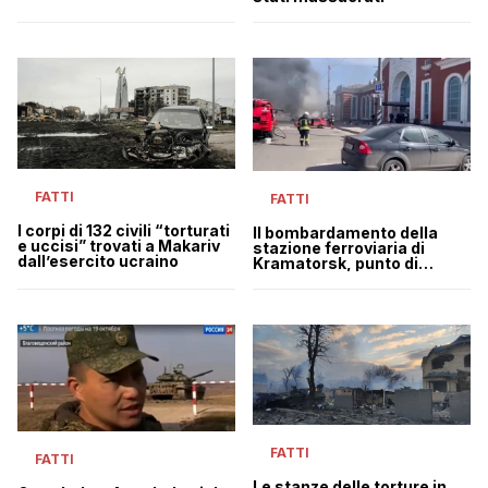
FATTI
FATTI
I corpi di 132 civili “torturati
Il bombardamento della
e uccisi” trovati a Makariv
stazione ferroviaria di
dall’esercito ucraino
Kramatorsk, punto di
evacuazione di civili ucraini
FATTI
FATTI
Le stanze delle torture in