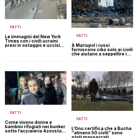
FATTI
FATTI
Le immagini del New York
Times con i civili ucraini
presi in ostaggio e uccisi
A Mariupol i russi
dai militari russi a Bucha
forniscono cibo solo ai civili
che aiutano a seppellire i
cadaveri
FATTI
FATTI
Come vivono donne e
bambini rifugiati nei bunker
L’Onu certifica che a Bucha
sotto l’acciaieria Azovstal a
“almeno 50 civili” sono
Mariupol | VIDEO
stati massacrati