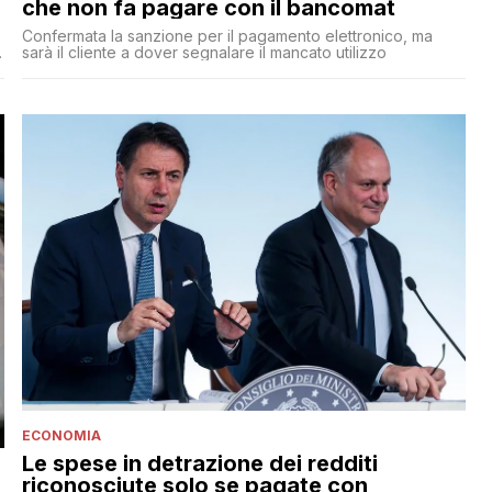
che non fa pagare con il bancomat
Confermata la sanzione per il pagamento elettronico, ma
sarà il cliente a dover segnalare il mancato utilizzo
ECONOMIA
Le spese in detrazione dei redditi
riconosciute solo se pagate con