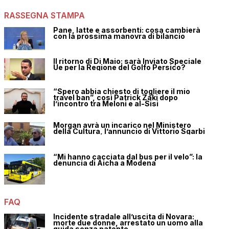
RASSEGNA STAMPA
Pane, latte e assorbenti: cosa cambierà
con la prossima manovra di bilancio
Il ritorno di Di Maio: sarà Inviato Speciale
Ue per la Regione del Golfo Persico?
“Spero abbia chiesto di togliere il mio
travel ban”, così Patrick Zaki dopo
l’incontro tra Meloni e al-Sisi
Morgan avrà un incarico nel Ministero
della Cultura, l’annuncio di Vittorio Sgarbi
“Mi hanno cacciata dal bus per il velo”: la
denuncia di Aicha a Modena
FAQ
Incidente stradale all’uscita di Novara:
morte due donne, arrestato un uomo alla
guida senza patente