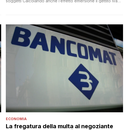
soggetti Calcolando anche l’effetto emersione il gettito Iva
potrebbe salire di circa 3 miliardi
ECONOMIA
La fregatura della multa al negoziante