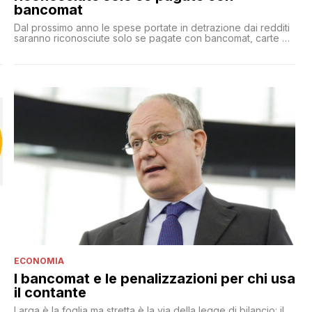
bancomat
Dal prossimo anno le spese portate in detrazione dai redditi
saranno riconosciute solo se pagate con bancomat, carte di
,
credito o bonifici bancari. Non sarà più possibile, ad
esempio, defalcare dai redditi il 19% delle spese mediche
effettuate per contanti
ECONOMIA
I bancomat e le penalizzazioni per chi usa
il contante
Larga è la foglia ma stretta è la via della legge di bilancio: il