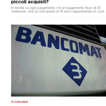
piccoli acquisti?
In media su ogni pagamento c’è un pagamento fisso di 10
centesimi, che su una spesa di 10 euro rappresenta un costo
dell’1%. Più in generale si può stimare che i costi complessivi
che i punti vendita sopportano per i pagamenti con la carta
variano tra l’1 e il 2%
ECONOMIA