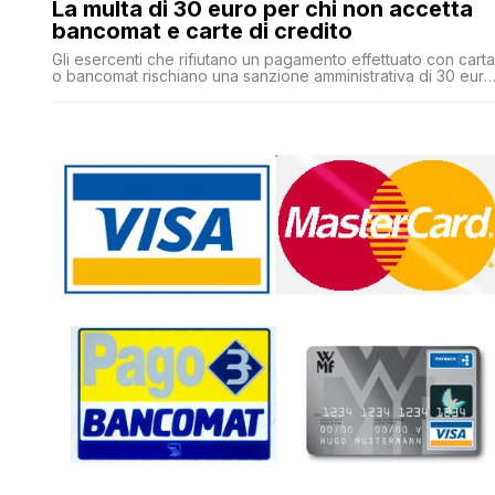
La multa di 30 euro per chi non accetta
bancomat e carte di credito
Gli esercenti che rifiutano un pagamento effettuato con carta
o bancomat rischiano una sanzione amministrativa di 30 euro
aumentata del 4 per cento del valore della transazione per
la quale sia stata rifiutata l'accettazione del pagamento con
mezzi elettronici. A controllare le violazioni saranno 'ufficiali
e agenti di polizia giudiziaria'.