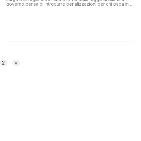
governo pensa di introdurre penalizzazioni per chi paga in
contanti e far salire selettivamente l'IVA su alcuni prodotti. Ma
sarebbe un errore politico
2
»