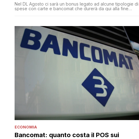
Nel DL Agosto ci sarà un bonus legato ad alcune tipologie di
spese con carte e bancomat che durerà da qui alla fine
dell'anno. La misura dovrebbe pesare per due o tre miliardi
nel provvedimento che dovrebbe vedere la luce entro la
settimana
ECONOMIA
Bancomat: quanto costa il POS sui