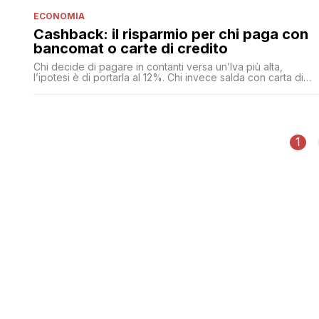
ECONOMIA
Cashback: il risparmio per chi paga con
bancomat o carte di credito
Chi decide di pagare in contanti versa un’Iva più alta,
l’ipotesi è di portarla al 12%. Chi invece salda con carta di
credito o bancomat alla cassa paga sempre un’Iva del 12%.
Ma nell’estratto conto dello stesso mese o del mese
successivo, il meccanismo si chiama cashback ed è ancora
in fase di studio, se ne vede restituire il 3%
1