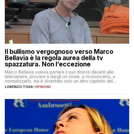
Il bullismo vergognoso verso Marco
Bellavia è la regola aurea della tv
spazzatura. Non l’eccezione
Marco Bellavia voleva portare il suo dolore davanti alle
telecamere, provare a dargli un nome, a riconoscerlo, a
normalizzarlo, ma è diventato solo un altro capitolo del
copione
LORENZO TOSA
-
OPINIONI