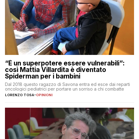
“È un superpotere essere vulnerabili”:
così Mattia Villardita è diventato
Spiderman per i bambini
Dal 2018 questo ragazzo di Savona entra ed esce dai reparti
oncologici pediatrici per portare un sorriso a chi combatte
LORENZO TOSA
-
OPINIONI