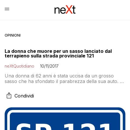
OPINIONI
La donna che muore per un sasso lanciato dal
terrapieno sulla strada provinciale 121
neXtQuotidiano
10/11/2017
Una donna di 62 anni è stata uccisa da un grosso
sasso che ha sfondato il parabrezza della sua auto. È
accaduto ieri a tarda sera intorno alle 23.30 quando
per cause ancora da accertare un pezzo di
Condividi
calcestruzzo di grosse dimensioni e del peso di
qualche chilo ha sfondato il parabrezza della vettura
che […]