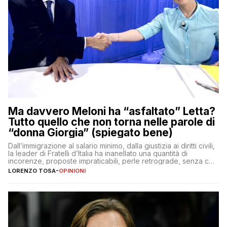
Ma davvero Meloni ha “asfaltato” Letta?
Tutto quello che non torna nelle parole di
“donna Giorgia” (spiegato bene)
Dall’immigrazione al salario minimo, dalla giustizia ai diritti civili,
la leader di Fratelli d’Italia ha inanellato una quantità di
incorenze, proposte impraticabili, perle retrograde, senza che
nessuno – a destra come a sinistra – glielo abbia fatto notare
LORENZO TOSA
-
OPINIONI