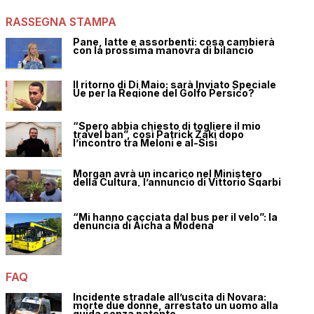
RASSEGNA STAMPA
Pane, latte e assorbenti: cosa cambierà
con la prossima manovra di bilancio
Il ritorno di Di Maio: sarà Inviato Speciale
Ue per la Regione del Golfo Persico?
“Spero abbia chiesto di togliere il mio
travel ban”, così Patrick Zaki dopo
l’incontro tra Meloni e al-Sisi
Morgan avrà un incarico nel Ministero
della Cultura, l’annuncio di Vittorio Sgarbi
“Mi hanno cacciata dal bus per il velo”: la
denuncia di Aicha a Modena
FAQ
Incidente stradale all’uscita di Novara:
morte due donne, arrestato un uomo alla
guida senza patente