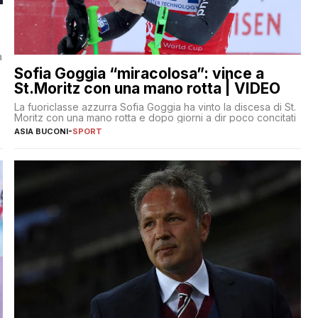
a
Sofia Goggia “miracolosa”: vince a
St.Moritz con una mano rotta | VIDEO
La fuoriclasse azzurra Sofia Goggia ha vinto la discesa di St.
Moritz con una mano rotta e dopo giorni a dir poco concitati
ASIA BUCONI
-
SPORT