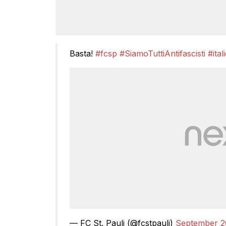
Basta!
#fcsp
#SiamoTuttiAntifascisti
#ital
— FC St. Pauli (@fcstpauli)
September 2