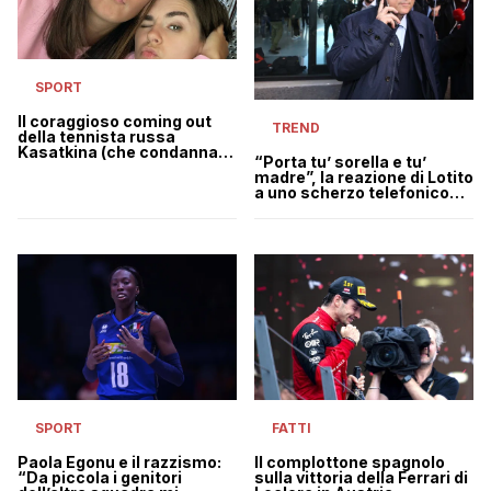
SPORT
Il coraggioso coming out
TREND
della tennista russa
Kasatkina (che condanna
“Porta tu’ sorella e tu’
anche l’invasione
madre”, la reazione di Lotito
dell’Ucraina)
a uno scherzo telefonico
dopo l’arrivo di Dybala alla
Roma | VIDEO
SPORT
FATTI
Paola Egonu e il razzismo:
Il complottone spagnolo
“Da piccola i genitori
sulla vittoria della Ferrari di