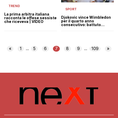
TREND
SPORT
La prima arbitra italiana
Djokovic vince Wimbledon
racconta le offese sessiste
per il quarto anno
che riceveva | VIDEO
consecutivo: battuto
Kyrgios in finale
«
1
5
6
7
8
9
109
»
...
...