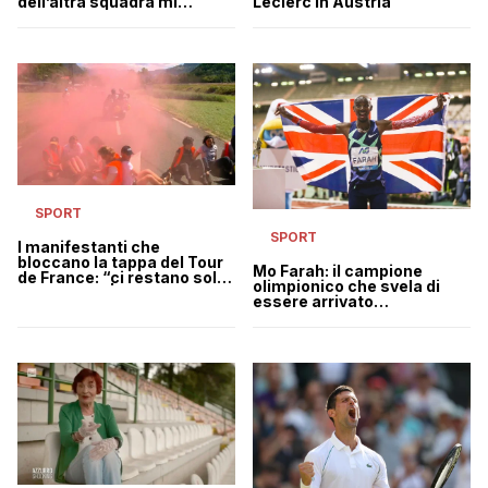
dell’altra squadra mi
Leclerc in Austria
insultavano davanti alle
figlie”
SPORT
SPORT
I manifestanti che
bloccano la tappa del Tour
Mo Farah: il campione
de France: “ci restano solo
olimpionico che svela di
989 giorni” | VIDEO
essere arrivato
illegalmente in UK da
bambino per lavorare