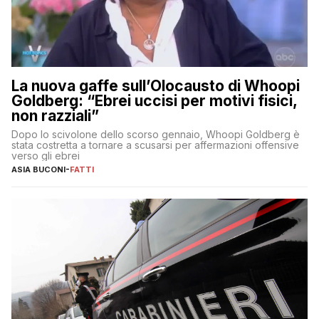
La nuova gaffe sull’Olocausto di Whoopi
Goldberg: “Ebrei uccisi per motivi fisici,
non razziali”
Dopo lo scivolone dello scorso gennaio, Whoopi Goldberg è
stata costretta a tornare a scusarsi per affermazioni offensive
verso gli ebrei
ASIA BUCONI
-
FATTI