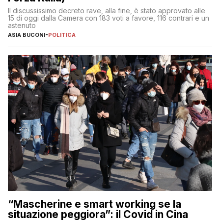
Il discussissimo decreto rave, alla fine, è stato approvato alle
15 di oggi dalla Camera con 183 voti a favore, 116 contrari e un
astenuto
ASIA BUCONI
-
POLITICA
“Mascherine e smart working se la
situazione peggiora”: il Covid in Cina