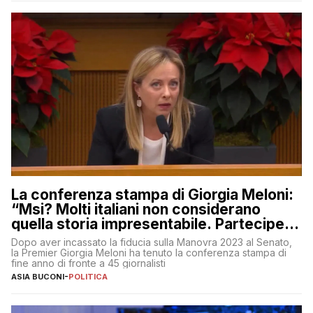
La conferenza stampa di Giorgia Meloni:
“Msi? Molti italiani non considerano
quella storia impresentabile. Parteciperò
al 25 aprile”
Dopo aver incassato la fiducia sulla Manovra 2023 al Senato,
la Premier Giorgia Meloni ha tenuto la conferenza stampa di
fine anno di fronte a 45 giornalisti
ASIA BUCONI
-
POLITICA