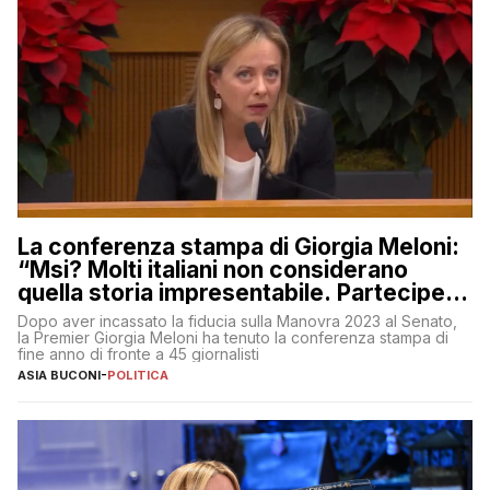
La conferenza stampa di Giorgia Meloni:
“Msi? Molti italiani non considerano
quella storia impresentabile. Parteciperò
al 25 aprile”
Dopo aver incassato la fiducia sulla Manovra 2023 al Senato,
la Premier Giorgia Meloni ha tenuto la conferenza stampa di
fine anno di fronte a 45 giornalisti
ASIA BUCONI
-
POLITICA