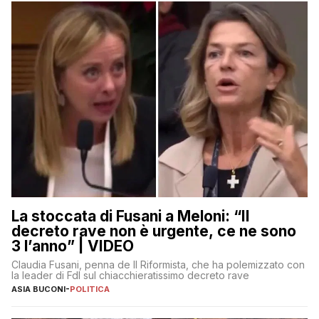
La stoccata di Fusani a Meloni: “Il
decreto rave non è urgente, ce ne sono
3 l’anno” | VIDEO
Claudia Fusani, penna de Il Riformista, che ha polemizzato con
la leader di FdI sul chiacchieratissimo decreto rave
ASIA BUCONI
-
POLITICA