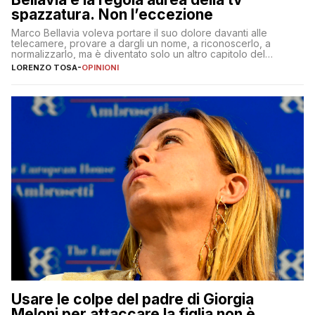
spazzatura. Non l’eccezione
Marco Bellavia voleva portare il suo dolore davanti alle
telecamere, provare a dargli un nome, a riconoscerlo, a
normalizzarlo, ma è diventato solo un altro capitolo del
copione
LORENZO TOSA
-
OPINIONI
Usare le colpe del padre di Giorgia
Meloni per attaccare la figlia non è