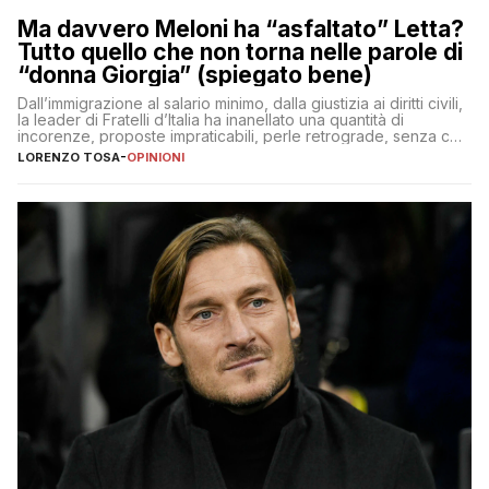
Ma davvero Meloni ha “asfaltato” Letta?
Tutto quello che non torna nelle parole di
“donna Giorgia” (spiegato bene)
Dall’immigrazione al salario minimo, dalla giustizia ai diritti civili,
la leader di Fratelli d’Italia ha inanellato una quantità di
incorenze, proposte impraticabili, perle retrograde, senza che
nessuno – a destra come a sinistra – glielo abbia fatto notare
LORENZO TOSA
-
OPINIONI