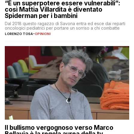
“È un superpotere essere vulnerabili”:
così Mattia Villardita è diventato
Spiderman per i bambini
Dal 2018 questo ragazzo di Savona entra ed esce dai reparti
oncologici pediatrici per portare un sorriso a chi combatte
LORENZO TOSA
-
OPINIONI
Il bullismo vergognoso verso Marco
Bellavia è la regola aurea della tv