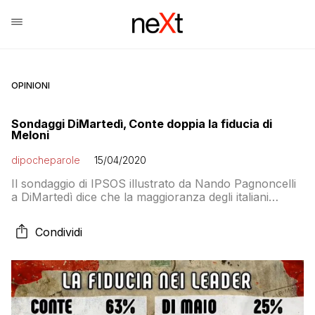
OPINIONI
Sondaggi DiMartedì, Conte doppia la fiducia di
Meloni
dipocheparole
15/04/2020
Il sondaggio di IPSOS illustrato da Nando Pagnoncelli
a DiMartedì dice che la maggioranza degli italiani
ritiene efficaci le misure adottate dal governo per
affrontare l’emergenza Coronavirus: il 70% le ritiene
Condividi
valide o molto valide mentre c’è un 26% che non le
ritiene efficaci. Curioso però che lo stesso campione
indichi nelle regioni Lombardia, Veneto […]