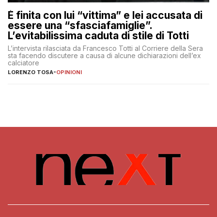
È finita con lui “vittima” e lei accusata di
essere una “sfasciafamiglie”.
L’evitabilissima caduta di stile di Totti
L’intervista rilasciata da Francesco Totti al Corriere della Sera
sta facendo discutere a causa di alcune dichiarazioni dell’ex
calciatore
LORENZO TOSA
-
OPINIONI