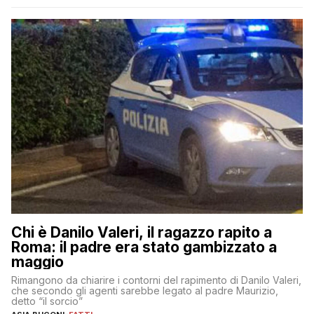
Chi è Danilo Valeri, il ragazzo rapito a
Roma: il padre era stato gambizzato a
maggio
Rimangono da chiarire i contorni del rapimento di Danilo Valeri,
che secondo gli agenti sarebbe legato al padre Maurizio,
detto “il sorcio”