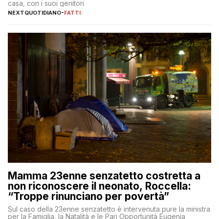
casa, con i suoi genitori
NEXTQUOTIDIANO
-
FATTI
Mamma 23enne senzatetto costretta a
non riconoscere il neonato, Roccella:
“Troppe rinunciano per povertà”
Sul caso della 23enne senzatetto è intervenuta pure la ministra
per la Famiglia, la Natalità e le Pari Opportunità Eugenia