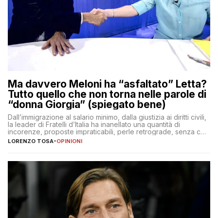
Ma davvero Meloni ha “asfaltato” Letta?
Tutto quello che non torna nelle parole di
“donna Giorgia” (spiegato bene)
Dall’immigrazione al salario minimo, dalla giustizia ai diritti civili,
la leader di Fratelli d’Italia ha inanellato una quantità di
incorenze, proposte impraticabili, perle retrograde, senza che
nessuno – a destra come a sinistra – glielo abbia fatto notare
LORENZO TOSA
-
OPINIONI