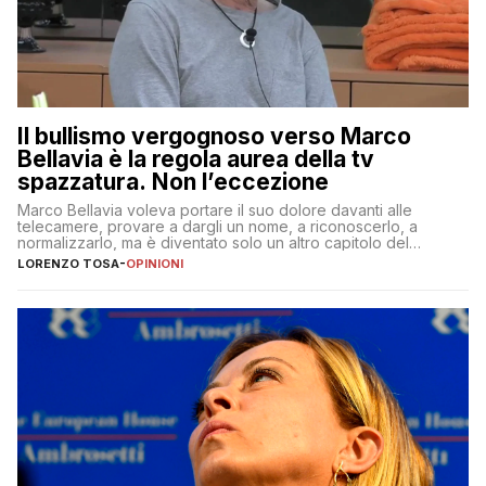
Il bullismo vergognoso verso Marco
Bellavia è la regola aurea della tv
spazzatura. Non l’eccezione
Marco Bellavia voleva portare il suo dolore davanti alle
telecamere, provare a dargli un nome, a riconoscerlo, a
normalizzarlo, ma è diventato solo un altro capitolo del
copione
LORENZO TOSA
-
OPINIONI