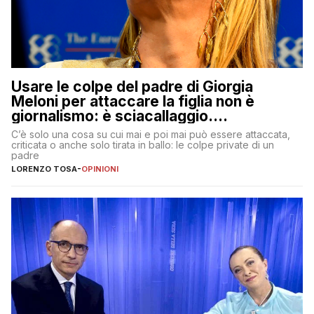
Usare le colpe del padre di Giorgia
Meloni per attaccare la figlia non è
giornalismo: è sciacallaggio.
Dimostriamo di essere diversi
C’è solo una cosa su cui mai e poi mai può essere attaccata,
criticata o anche solo tirata in ballo: le colpe private di un
padre
LORENZO TOSA
-
OPINIONI