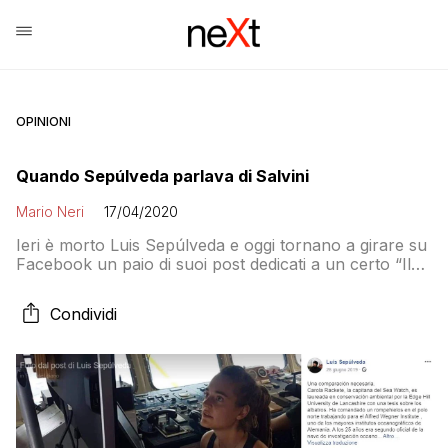
OPINIONI
Quando Sepúlveda parlava di Salvini
Mario Neri
17/04/2020
Ieri è morto Luis Sepúlveda e oggi tornano a girare su
Facebook un paio di suoi post dedicati a un certo “Il
Padano”. Il primo risale al 26 giugno 2019 e metteva a
confronto i diversi curriculum di Carola Rackete e
Condividi
Matteo Salvini. Lei laureata alla Edge Hill University del
Lancashire, comandante di un rompighiaccio […]