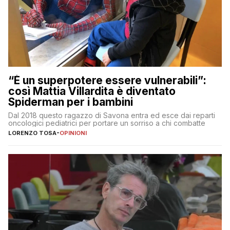
“È un superpotere essere vulnerabili”:
così Mattia Villardita è diventato
Spiderman per i bambini
Dal 2018 questo ragazzo di Savona entra ed esce dai reparti
oncologici pediatrici per portare un sorriso a chi combatte
LORENZO TOSA
-
OPINIONI