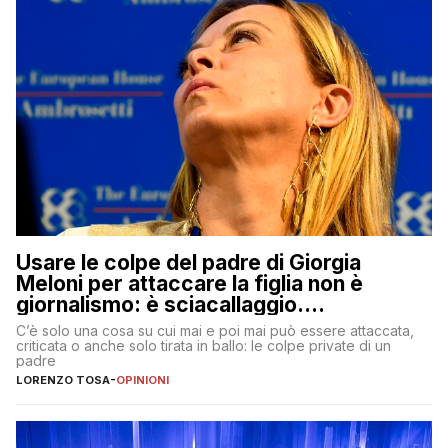
Usare le colpe del padre di Giorgia
Meloni per attaccare la figlia non è
giornalismo: è sciacallaggio.
Dimostriamo di essere diversi
C’è solo una cosa su cui mai e poi mai può essere attaccata,
criticata o anche solo tirata in ballo: le colpe private di un
padre
LORENZO TOSA
-
OPINIONI