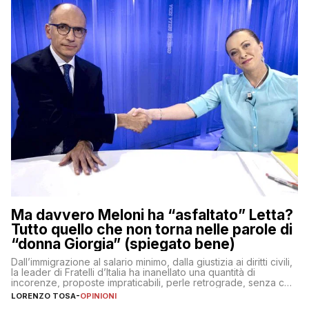
Ma davvero Meloni ha “asfaltato” Letta?
Tutto quello che non torna nelle parole di
“donna Giorgia” (spiegato bene)
Dall’immigrazione al salario minimo, dalla giustizia ai diritti civili,
la leader di Fratelli d’Italia ha inanellato una quantità di
incorenze, proposte impraticabili, perle retrograde, senza che
nessuno – a destra come a sinistra – glielo abbia fatto notare
LORENZO TOSA
-
OPINIONI