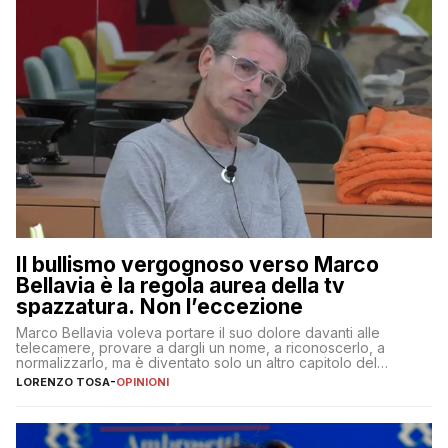
Il bullismo vergognoso verso Marco
Bellavia è la regola aurea della tv
spazzatura. Non l’eccezione
Marco Bellavia voleva portare il suo dolore davanti alle
telecamere, provare a dargli un nome, a riconoscerlo, a
normalizzarlo, ma è diventato solo un altro capitolo del
copione
LORENZO TOSA
-
OPINIONI