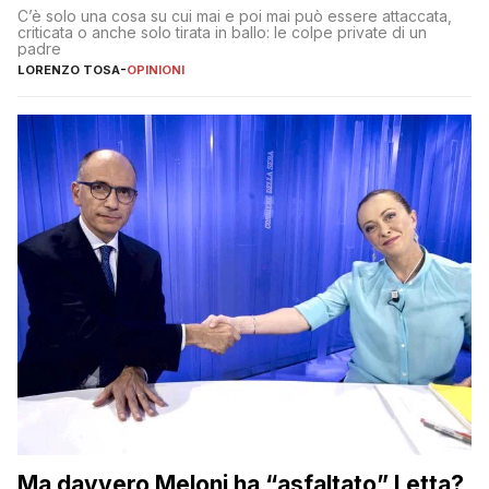
Dimostriamo di essere diversi
C’è solo una cosa su cui mai e poi mai può essere attaccata,
criticata o anche solo tirata in ballo: le colpe private di un
padre
LORENZO TOSA
-
OPINIONI
Ma davvero Meloni ha “asfaltato” Letta?