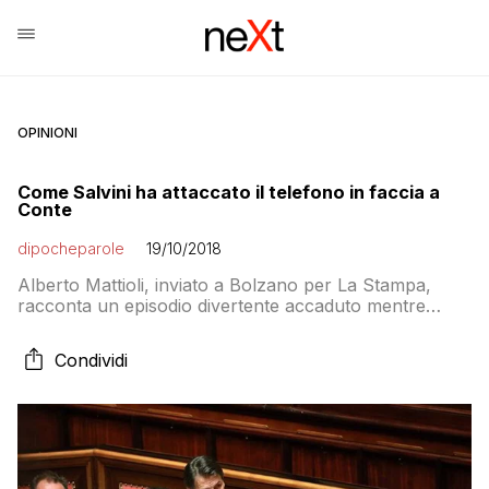
OPINIONI
Come Salvini ha attaccato il telefono in faccia a
Conte
dipocheparole
19/10/2018
Alberto Mattioli, inviato a Bolzano per La Stampa,
racconta un episodio divertente accaduto mentre
intervistava Matteo Salvini sulla crisi di governo
scoppiata ieri per la faccenda dello scudo nella pace
Condividi
fiscale: il vicepremier ha rifiutato una chiamata del
premier che probabilmente voleva annunciargli la
convocazione per un consiglio dei ministri
straordinario che dovrebbe andare in scena […]