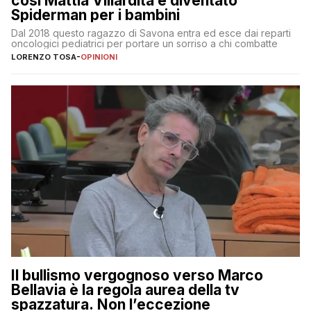
così Mattia Villardita è diventato
Spiderman per i bambini
Dal 2018 questo ragazzo di Savona entra ed esce dai reparti
oncologici pediatrici per portare un sorriso a chi combatte
LORENZO TOSA
-
OPINIONI
Il bullismo vergognoso verso Marco
Bellavia è la regola aurea della tv
spazzatura. Non l’eccezione