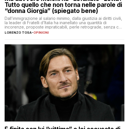
Tutto quello che non torna nelle parole di
“donna Giorgia” (spiegato bene)
Dall’immigrazione al salario minimo, dalla giustizia ai diritti civili,
la leader di Fratelli d’Italia ha inanellato una quantità di
incorenze, proposte impraticabili, perle retrograde, senza che
nessuno – a destra come a sinistra – glielo abbia fatto notare
LORENZO TOSA
-
OPINIONI