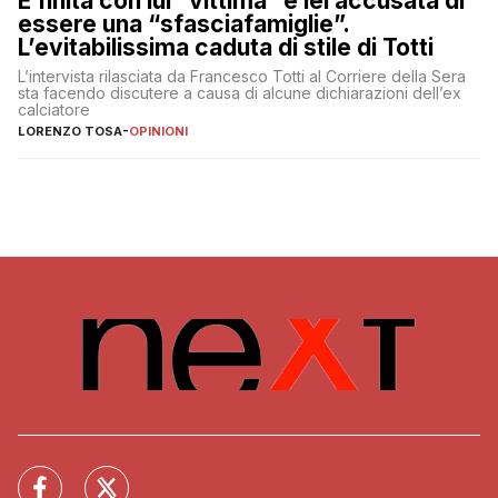
È finita con lui “vittima” e lei accusata di
essere una “sfasciafamiglie”.
L’evitabilissima caduta di stile di Totti
L’intervista rilasciata da Francesco Totti al Corriere della Sera
sta facendo discutere a causa di alcune dichiarazioni dell’ex
calciatore
LORENZO TOSA
-
OPINIONI