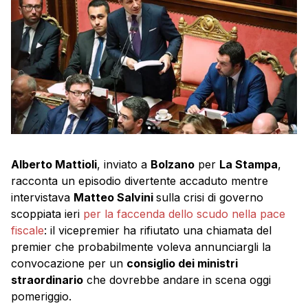
Alberto Mattioli
, inviato a
Bolzano
per
La Stampa
,
racconta un episodio divertente accaduto mentre
intervistava
Matteo Salvini
sulla crisi di governo
scoppiata ieri
per la faccenda dello scudo nella pace
fiscale
: il vicepremier ha rifiutato una chiamata del
premier che probabilmente voleva annunciargli la
convocazione per un
consiglio dei ministri
straordinario
che dovrebbe andare in scena oggi
pomeriggio.