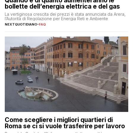
Quando e di quanto aumenteranno le
bollette dell’energia elettrica e del gas
La vertiginosa crescita dei prezzi è stata annunciata da Arera,
l’Autorità di Regolazione per Energia Reti e Ambiente
NEXTQUOTIDIANO
-
FAQ
Come scegliere i migliori quartieri di
Roma se ci si vuole trasferire per lavoro