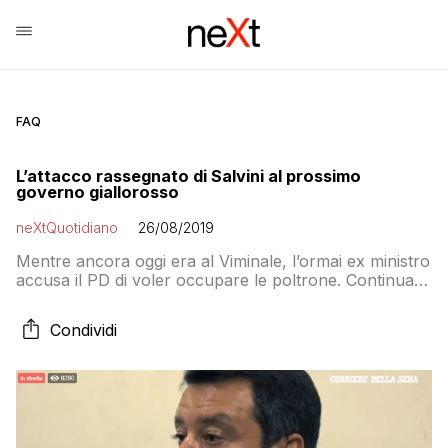
FAQ
L’attacco rassegnato di Salvini al prossimo
governo giallorosso
neXtQuotidiano
26/08/2019
Mentre ancora oggi era al Viminale, l’ormai ex ministro
accusa il PD di voler occupare le poltrone. Continua a
chiedere il voto anche se dice di non voler fare
appello alle piazze, o meglio: non ancora
Condividi