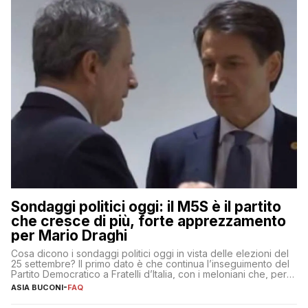
Sondaggi politici oggi: il M5S è il partito
che cresce di più, forte apprezzamento
per Mario Draghi
Cosa dicono i sondaggi politici oggi in vista delle elezioni del
25 settembre? Il primo dato è che continua l’inseguimento del
Partito Democratico a Fratelli d’Italia, con i meloniani che, però,
sembrano accumulare sempre più distacco affermandosi come
ASIA BUCONI
-
FAQ
primo partito con il 24% (+0,7% rispetto a fine luglio), un
punto davanti ai dem (al 23%). […]