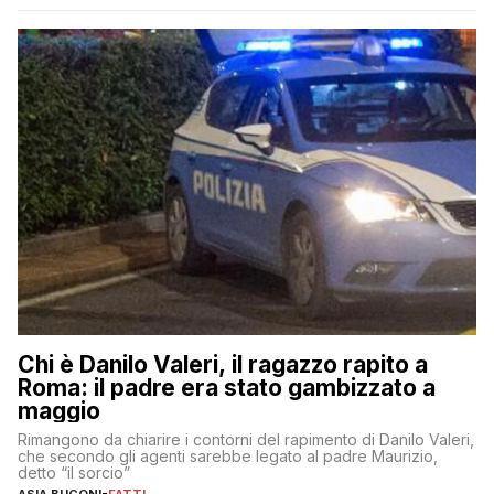
Chi è Danilo Valeri, il ragazzo rapito a
Roma: il padre era stato gambizzato a
maggio
Rimangono da chiarire i contorni del rapimento di Danilo Valeri,
che secondo gli agenti sarebbe legato al padre Maurizio,
detto “il sorcio”
ASIA BUCONI
-
FATTI