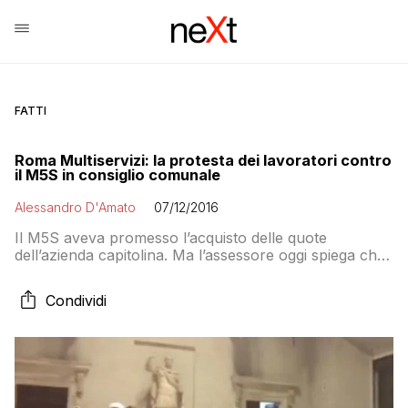
FATTI
Roma Multiservizi: la protesta dei lavoratori contro
il M5S in consiglio comunale
Alessandro D'Amato
07/12/2016
Il M5S aveva promesso l’acquisto delle quote
dell’azienda capitolina. Ma l’assessore oggi spiega che
l’amministrazione sta ancora cercando di capire come
fare. Durante il dibattito scoppia la protesta dei
Condividi
lavoratori che ricordano ai grillini le promesse
elettorali: «Il tempo, De Vito, non c’è più. Te lo ricordi
quando stavi all’opposizione e stavi in mezzo a noi?»