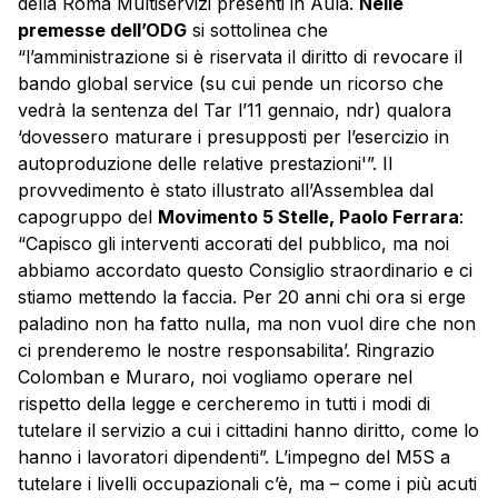
della Roma
Multiservizi
presenti in Aula.
Nelle
premesse dell’ODG
si sottolinea che
“l’amministrazione si è riservata il diritto di revocare il
bando global service (su cui pende un ricorso che
vedrà la sentenza del Tar l’11 gennaio, ndr) qualora
‘dovessero maturare i presupposti per l’esercizio in
autoproduzione delle relative prestazioni'”. Il
provvedimento è stato illustrato all’Assemblea dal
capogruppo del
Movimento 5 Stelle, Paolo Ferrara
:
“Capisco gli interventi accorati del pubblico, ma noi
abbiamo accordato questo Consiglio straordinario e ci
stiamo mettendo la faccia. Per 20 anni chi ora si erge
paladino non ha fatto nulla, ma non vuol dire che non
ci prenderemo le nostre responsabilita’. Ringrazio
Colomban e Muraro, noi vogliamo operare nel
rispetto della legge e cercheremo in tutti i modi di
tutelare il servizio a cui i cittadini hanno diritto, come lo
hanno i lavoratori dipendenti”. L’impegno del M5S a
tutelare i livelli occupazionali c’è, ma – come i più acuti