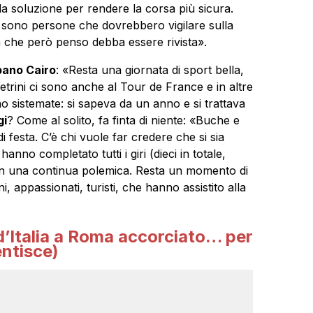
a soluzione per rendere la corsa più sicura.
ci sono persone che dovrebbero vigilare sulla
a che però penso debba essere rivista».
bano Cairo
: «Resta una giornata di sport bella,
trini ci sono anche al Tour de France e in altre
o sistemate: si sapeva da un anno e si trattava
gi
? Come al solito, fa finta di niente: «Buche e
di festa. C’è chi vuole far credere che si sia
anno completato tutti i giri (dieci in totale,
to in una continua polemica. Resta un momento di
ini, appassionati, turisti, che hanno assistito alla
 d’Italia a Roma accorciato… per
entisce)