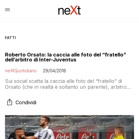
FATTI
Roberto Orsato: la caccia alle foto del “fratello”
dell’arbitro di Inter-Juventus
neXtQuotidiano
29/04/2018
Sui social scatta la caccia alle foto del “fratello” di
Orsato (che in realtà è soltanto un parente), arbitro
del derby d’Italia. La sua “colpa” è essere juventino.
Intanto sui social esplode la furia dei tifosi contro il
Condividi
fischietto di Schio e contro il quarto uomo Tagliavento