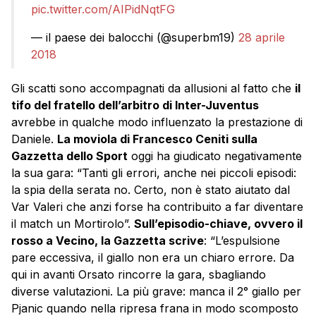
pic.twitter.com/AIPidNqtFG
— il paese dei balocchi (@superbm19)
28 aprile
2018
Gli scatti sono accompagnati da allusioni al fatto che
il
tifo del fratello dell’arbitro di Inter-Juventus
avrebbe in qualche modo influenzato la prestazione di
Daniele.
La moviola di Francesco Ceniti sulla
Gazzetta dello Sport
oggi ha giudicato negativamente
la sua gara: “Tanti gli errori, anche nei piccoli episodi:
la spia della serata no. Certo, non è stato aiutato dal
Var Valeri che anzi forse ha contribuito a far diventare
il match un Mortirolo”.
Sull’episodio-chiave, ovvero il
rosso a Vecino, la Gazzetta scrive
: “L’espulsione
pare eccessiva, il giallo non era un chiaro errore. Da
qui in avanti Orsato rincorre la gara, sbagliando
diverse valutazioni. La più grave: manca il 2° giallo per
Pjanic quando nella ripresa frana in modo scomposto