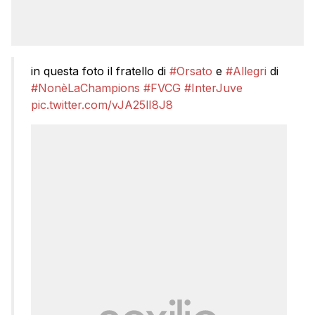
in questa foto il fratello di
#Orsato
e
#Allegri
di
#NonèLaChampions
#FVCG
#InterJuve
pic.twitter.com/vJA25lI8J8