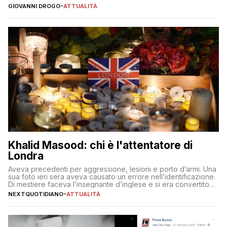
stato dell’arte del giornalismo d’ispirazione animalista in Italia
GIOVANNI DROGO
-
ATTUALITÀ
Khalid Masood: chi è l'attentatore di
Londra
Aveva precedenti per aggressione, lesioni e porto d’armi. Una
sua foto ieri sera aveva causato un errore nell’identificazione.
Di mestiere faceva l’insegnante d’inglese e si era convertito
anni fa all’Islam. Era sposato ed aveva tre figli
NEXTQUOTIDIANO
-
ATTUALITÀ