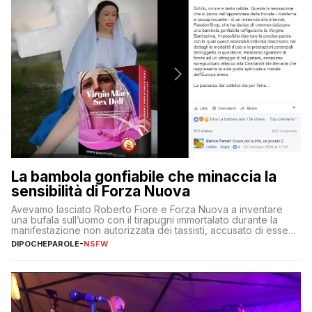
La bambola gonfiabile che minaccia la
sensibilità di Forza Nuova
Avevamo lasciato Roberto Fiore e Forza Nuova a inventare
una bufala sull’uomo con il tirapugni immortalato durante la
manifestazione non autorizzata dei tassisti, accusato di essere
un poliziotto e poi rivelatosi invece un ambulante con simpatie
DIPOCHEPAROLE
-
NSFW
di estrema destra. Stamattina torna a girare un post in cui si
scandalizzavano su Facebook perché un sito internet […]