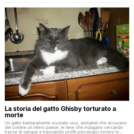
La storia del gatto Ghisby torturato a
morte
Un gatto barbaramente scuoiato vivo, animalisti che accusano
del crimine un intero paese, le Iene che indagano cercando
tracce di sangue e tracciando profili psicologici ovvero lo