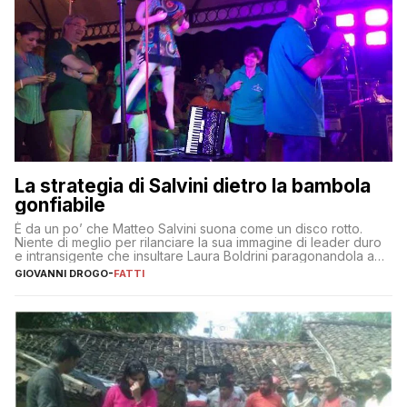
La strategia di Salvini dietro la bambola
gonfiabile
È da un po’ che Matteo Salvini suona come un disco rotto.
Niente di meglio per rilanciare la sua immagine di leader duro
e intransigente che insultare Laura Boldrini paragonandola a
una bambola gonfiabile. Le lezioni di rispetto impartite da
GIOVANNI DROGO
-
FATTI
Donald Trump stando dando i loro frutti