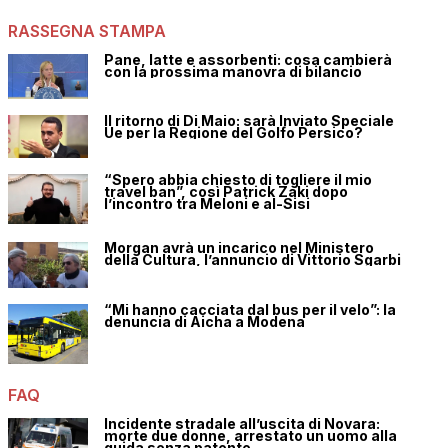
RASSEGNA STAMPA
Pane, latte e assorbenti: cosa cambierà
con la prossima manovra di bilancio
Il ritorno di Di Maio: sarà Inviato Speciale
Ue per la Regione del Golfo Persico?
“Spero abbia chiesto di togliere il mio
travel ban”, così Patrick Zaki dopo
l’incontro tra Meloni e al-Sisi
Morgan avrà un incarico nel Ministero
della Cultura, l’annuncio di Vittorio Sgarbi
“Mi hanno cacciata dal bus per il velo”: la
denuncia di Aicha a Modena
FAQ
Incidente stradale all’uscita di Novara:
morte due donne, arrestato un uomo alla
guida senza patente