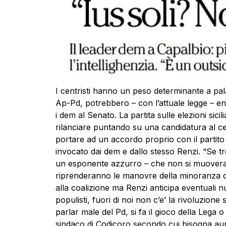
I centristi hanno un peso determinante a pa
Ap-Pd, potrebbero – con l’attuale legge – e
i dem al Senato. La partita sulle elezioni sic
rilanciare puntando su una candidatura al ce
portare ad un accordo proprio con il partito
invocato dai dem e dallo stesso Renzi. “Se t
un esponente azzurro – che non si muovera’ p
riprenderanno le manovre della minoranza de
alla coalizione ma Renzi anticipa eventuali nu
populisti, fuori di noi non c’e’ la rivoluzione 
parlar male del Pd, si fa il gioco della Lega o
sindaco di Codicoro secondo cui bisogna aumen