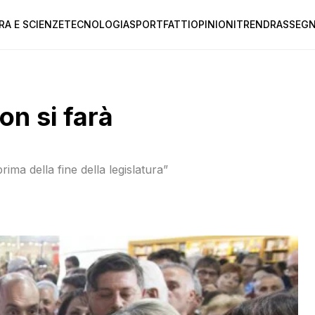
RA E SCIENZE
TECNOLOGIA
SPORT
FATTI
OPINIONI
TREND
RASSEGN
non si farà
rima della fine della legislatura”