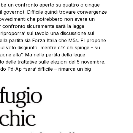
be un confronto aperto su quattro o cinque
 il governo). Difficile quindi trovare convergenze
 provvedimenti che potrebbero non avere un
ior confronto sicuramente sarà la legge
d riproporra’ sul tavolo una discussione sul
lla partita sia Forza Italia che M5s. FI propone
ul voto disgiunto, mentre c’e’ chi spinge – su
zione alta”. Ma nella partita della legge
o delle trattative sulle elezioni del 5 novembre.
rdo Pd-Ap “sara’ difficile – rimarca un big