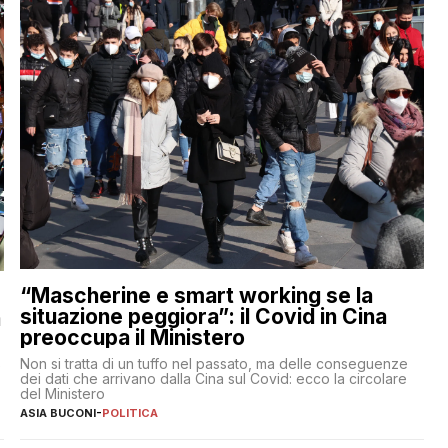
“Mascherine e smart working se la
situazione peggiora”: il Covid in Cina
a
preoccupa il Ministero
Non si tratta di un tuffo nel passato, ma delle conseguenze
e
dei dati che arrivano dalla Cina sul Covid: ecco la circolare
del Ministero
ASIA BUCONI
-
POLITICA