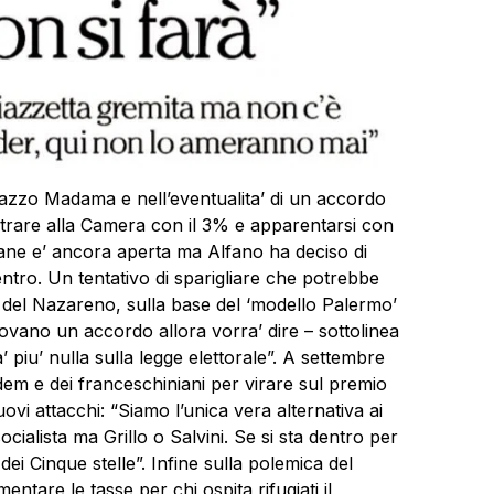
lazzo Madama e nell’eventualita’ di un accordo
ntrare alla Camera con il 3% e apparentarsi con
iliane e’ ancora aperta ma Alfano ha deciso di
ntro. Un tentativo di sparigliare che potrebbe
 del Nazareno, sulla base del ‘modello Palermo’
rovano un accordo allora vorra’ dire – sottolinea
iu’ nulla sulla legge elettorale”. A settembre
m e dei franceschiniani per virare sul premio
ovi attacchi: “Siamo l’unica vera alternativa ai
socialista ma Grillo o Salvini. Se si sta dentro per
 dei Cinque stelle”. Infine sulla polemica del
tare le tasse per chi ospita rifugiati il