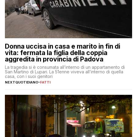
Donna uccisa in casa e marito in fin di
vita: fermata la figlia della coppia
aggredita in provincia di Padova
La tragedia si è consumata all’interno di un appartamento di
San Martino di Lupari. La 51enne viveva all’interno di quella
casa, con i suoi genitori
NEXTQUOTIDIANO
-
FATTI