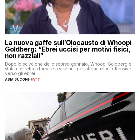
La nuova gaffe sull’Olocausto di Whoopi
Goldberg: “Ebrei uccisi per motivi fisici,
non razziali”
Dopo lo scivolone dello scorso gennaio, Whoopi Goldberg è
stata costretta a tornare a scusarsi per affermazioni offensive
verso gli ebrei
ASIA BUCONI
-
FATTI