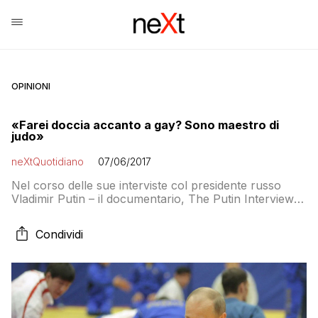
OPINIONI
«Farei doccia accanto a gay? Sono maestro di
judo»
neXtQuotidiano
07/06/2017
Nel corso delle sue interviste col presidente russo
Vladimir Putin – il documentario, The Putin Interviews,
sarà trasmesso nell’arco di 4 serate a partire dal 12
giugno – il regista americano Oliver Stone ha toccato
Condividi
anche il tema dei gay in Russia, dove nel 2013 è stata
approvata una legge che proibisce la “propaganda
omosessuale” […]