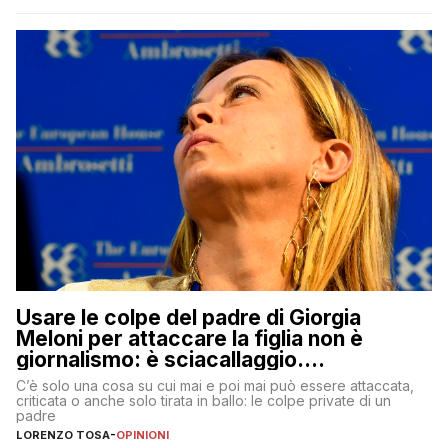
Usare le colpe del padre di Giorgia
Meloni per attaccare la figlia non è
giornalismo: è sciacallaggio.
Dimostriamo di essere diversi
C’è solo una cosa su cui mai e poi mai può essere attaccata,
criticata o anche solo tirata in ballo: le colpe private di un
padre
LORENZO TOSA
-
OPINIONI