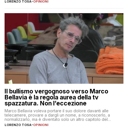
LORENZO TOSA
-
OPINIONI
Il bullismo vergognoso verso Marco
Bellavia è la regola aurea della tv
spazzatura. Non l’eccezione
Marco Bellavia voleva portare il suo dolore davanti alle
telecamere, provare a dargli un nome, a riconoscerlo, a
normalizzarlo, ma è diventato solo un altro capitolo del
copione
LORENZO TOSA
-
OPINIONI