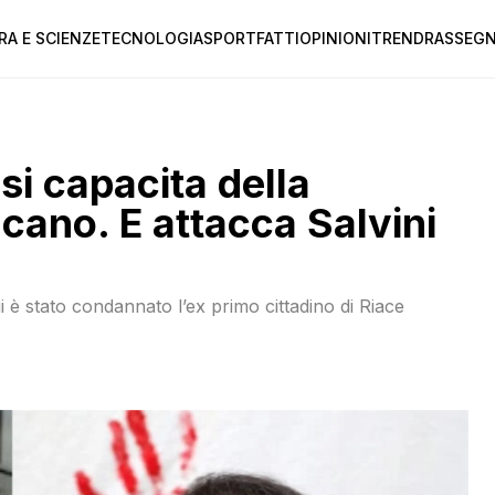
RA E SCIENZE
TECNOLOGIA
SPORT
FATTI
OPINIONI
TREND
RASSEGN
i capacita della
ano. E attacca Salvini
 è stato condannato l’ex primo cittadino di Riace