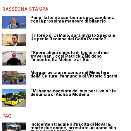
RASSEGNA STAMPA
Pane, latte e assorbenti: cosa cambierà
con la prossima manovra di bilancio
Il ritorno di Di Maio: sarà Inviato Speciale
Ue per la Regione del Golfo Persico?
“Spero abbia chiesto di togliere il mio
travel ban”, così Patrick Zaki dopo
l’incontro tra Meloni e al-Sisi
Morgan avrà un incarico nel Ministero
della Cultura, l’annuncio di Vittorio Sgarbi
“Mi hanno cacciata dal bus per il velo”: la
denuncia di Aicha a Modena
FAQ
Incidente stradale all’uscita di Novara:
morte due donne, arrestato un uomo alla