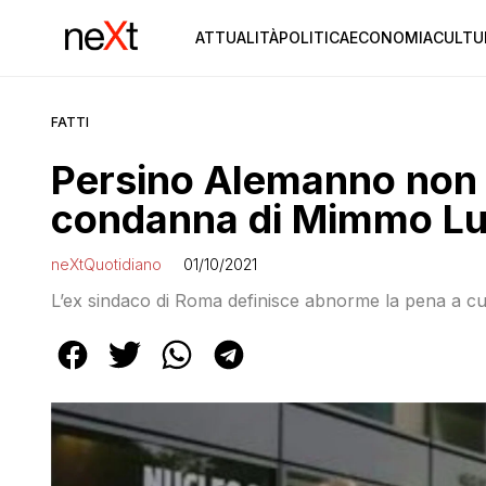
ATTUALITÀ
POLITICA
ECONOMIA
CULTU
FATTI
Persino Alemanno non s
condanna di Mimmo Luc
neXtQuotidiano
01/10/2021
L’ex sindaco di Roma definisce abnorme la pena a cui