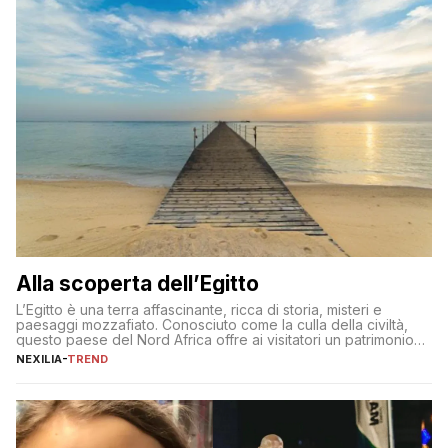
Alla scoperta dell’Egitto
L’Egitto è una terra affascinante, ricca di storia, misteri e
paesaggi mozzafiato. Conosciuto come la culla della civiltà,
questo paese del Nord Africa offre ai visitatori un patrimonio
culturale unico al mondo. Attraverso i millenni, l’Egitto è stato il
NEXILIA
-
TREND
crocevia di grandi civiltà e culture, che hanno lasciato tracce
indelebili nella sua architettura, nelle tradizioni […]