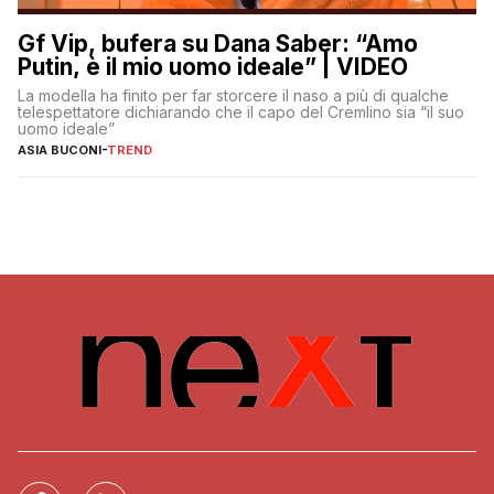
Gf Vip, bufera su Dana Saber: “Amo
Putin, è il mio uomo ideale” | VIDEO
La modella ha finito per far storcere il naso a più di qualche
telespettatore dichiarando che il capo del Cremlino sia “il suo
uomo ideale”
ASIA BUCONI
-
TREND