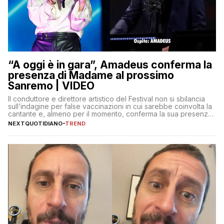
“A oggi è in gara”, Amadeus conferma la
presenza di Madame al prossimo
Sanremo | VIDEO
Il conduttore e direttore artistico del Festival non si sbilancia
sull’indagine per false vaccinazioni in cui sarebbe coinvolta la
cantante e, almeno per il momento, conferma la sua presenza
sul palco dell’Ariston
NEXTQUOTIDIANO
-
TREND