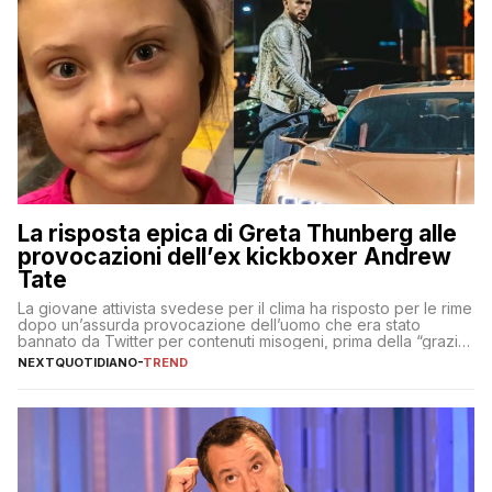
La risposta epica di Greta Thunberg alle
provocazioni dell’ex kickboxer Andrew
Tate
La giovane attivista svedese per il clima ha risposto per le rime
dopo un’assurda provocazione dell’uomo che era stato
bannato da Twitter per contenuti misogeni, prima della “grazia”
di Elon Musk
NEXTQUOTIDIANO
-
TREND