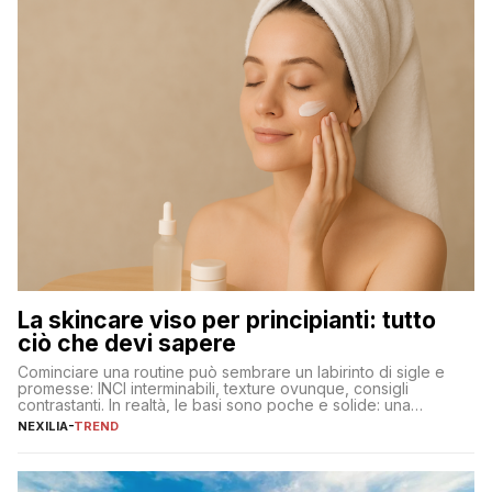
La skincare viso per principianti: tutto
ciò che devi sapere
Cominciare una routine può sembrare un labirinto di sigle e
promesse: INCI interminabili, texture ovunque, consigli
contrastanti. In realtà, le basi sono poche e solide: una
detersione delicata che non impoverisce, un’idratazione
NEXILIA
-
TREND
calibrata con sieri e creme ben formulati, e la fotoprotezione
ogni mattina per preservare i progressi. Da qui si costruisce
tutto il resto. […]