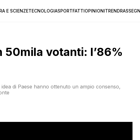
RA E SCIENZE
TECNOLOGIA
SPORT
FATTI
OPINIONI
TREND
RASSEGN
 50mila votanti: l’86%
ra idea di Paese hanno ottenuto un ampio consenso,
onte