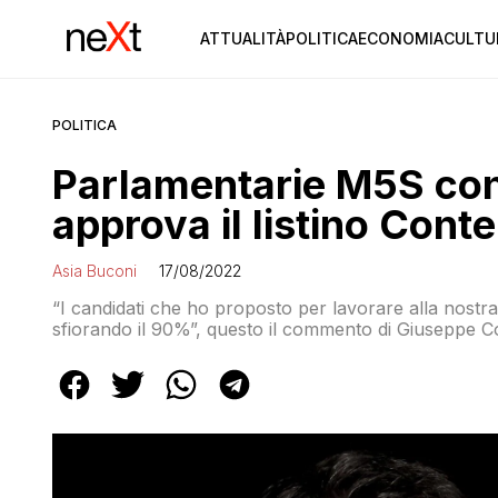
ATTUALITÀ
POLITICA
ECONOMIA
CULTU
POLITICA
Parlamentarie M5S con
approva il listino Conte
Asia Buconi
17/08/2022
“I candidati che ho proposto per lavorare alla nost
sfiorando il 90%”, questo il commento di Giuseppe C