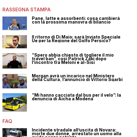
RASSEGNA STAMPA
Pane, latte e assorbenti: cosa cambierà
con la prossima manovra di bilancio
Il ritorno di Di Maio: sarà Inviato Speciale
Ue per la Regione del Golfo Persico?
“Spero abbia chiesto di togliere il mio
travel ban”, così Patrick Zaki dopo
l’incontro tra Meloni e al-Sisi
Morgan avrà un incarico nel Ministero
della Cultura, l’annuncio di Vittorio Sgarbi
“Mi hanno cacciata dal bus per il velo”: la
denuncia di Aicha a Modena
FAQ
Incidente stradale all’uscita di Novara:
morte due donne, arrestato un uomo alla