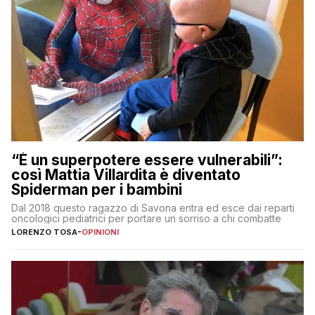
“È un superpotere essere vulnerabili”:
così Mattia Villardita è diventato
Spiderman per i bambini
Dal 2018 questo ragazzo di Savona entra ed esce dai reparti
oncologici pediatrici per portare un sorriso a chi combatte
LORENZO TOSA
-
OPINIONI