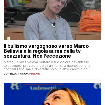
Il bullismo vergognoso verso Marco
Bellavia è la regola aurea della tv
spazzatura. Non l’eccezione
Marco Bellavia voleva portare il suo dolore davanti alle
telecamere, provare a dargli un nome, a riconoscerlo, a
normalizzarlo, ma è diventato solo un altro capitolo del
copione
LORENZO TOSA
-
OPINIONI