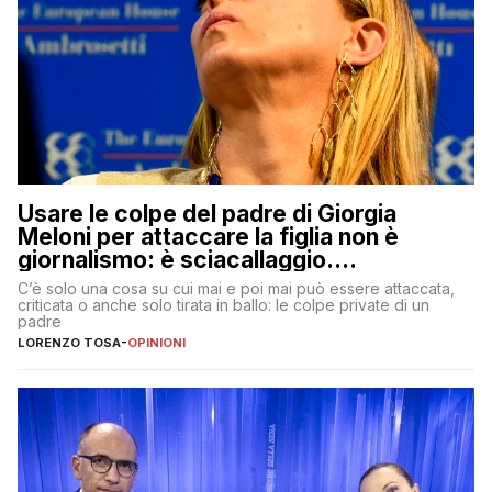
Usare le colpe del padre di Giorgia
Meloni per attaccare la figlia non è
giornalismo: è sciacallaggio.
Dimostriamo di essere diversi
C’è solo una cosa su cui mai e poi mai può essere attaccata,
criticata o anche solo tirata in ballo: le colpe private di un
padre
LORENZO TOSA
-
OPINIONI