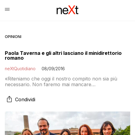
OPINIONI
Paola Taverna e gli altri lasciano il minidirettorio
romano
neXtQuotidiano
08/09/2016
«Riteniamo che oggi il nostro compito non sia più
necessario. Non faremo mai mancare
all’amministrazione capitolina il nostro sostegno e il
nostro contributo continuando a portare avanti il
Condividi
nostro lavoro nelle istituzioni in cui siamo stati eletti»,
dicono Paola Taverna, Fabio Massimo Castaldo e
Gianluca Perilli