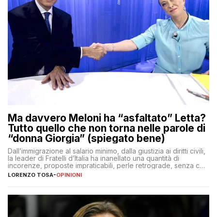
Ma davvero Meloni ha “asfaltato” Letta?
Tutto quello che non torna nelle parole di
“donna Giorgia” (spiegato bene)
Dall’immigrazione al salario minimo, dalla giustizia ai diritti civili,
la leader di Fratelli d’Italia ha inanellato una quantità di
incorenze, proposte impraticabili, perle retrograde, senza che
nessuno – a destra come a sinistra – glielo abbia fatto notare
LORENZO TOSA
-
OPINIONI