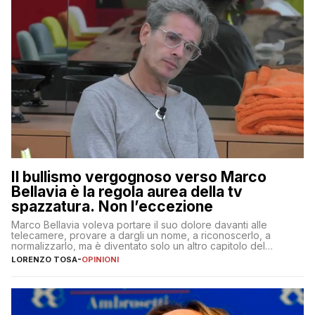
Il bullismo vergognoso verso Marco
Bellavia è la regola aurea della tv
spazzatura. Non l’eccezione
Marco Bellavia voleva portare il suo dolore davanti alle
telecamere, provare a dargli un nome, a riconoscerlo, a
normalizzarlo, ma è diventato solo un altro capitolo del
copione
LORENZO TOSA
-
OPINIONI