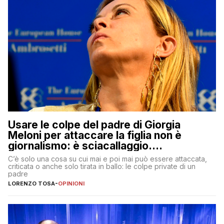
Usare le colpe del padre di Giorgia
Meloni per attaccare la figlia non è
giornalismo: è sciacallaggio.
Dimostriamo di essere diversi
C’è solo una cosa su cui mai e poi mai può essere attaccata,
criticata o anche solo tirata in ballo: le colpe private di un
padre
LORENZO TOSA
-
OPINIONI