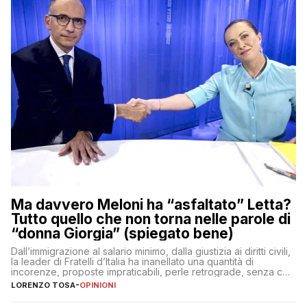
Ma davvero Meloni ha “asfaltato” Letta?
Tutto quello che non torna nelle parole di
“donna Giorgia” (spiegato bene)
Dall’immigrazione al salario minimo, dalla giustizia ai diritti civili,
la leader di Fratelli d’Italia ha inanellato una quantità di
incorenze, proposte impraticabili, perle retrograde, senza che
nessuno – a destra come a sinistra – glielo abbia fatto notare
LORENZO TOSA
-
OPINIONI