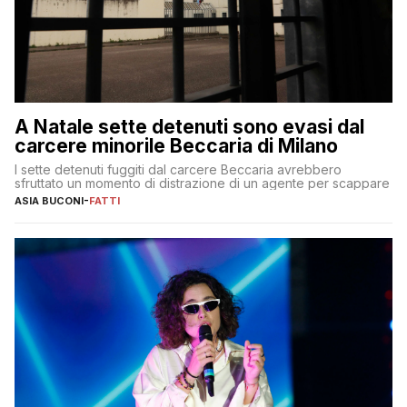
A Natale sette detenuti sono evasi dal
carcere minorile Beccaria di Milano
I sette detenuti fuggiti dal carcere Beccaria avrebbero
sfruttato un momento di distrazione di un agente per scappare
ASIA BUCONI
-
FATTI