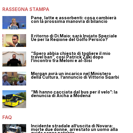
RASSEGNA STAMPA
Pane, latte e assorbenti: cosa cambierà
con la prossima manovra di bilancio
Il ritorno di Di Maio: sarà Inviato Speciale
Ue per la Regione del Golfo Persico?
“Spero abbia chiesto di togliere il mio
travel ban”, così Patrick Zaki dopo
l’incontro tra Meloni e al-Sisi
Morgan avrà un incarico nel Ministero
della Cultura, l’annuncio di Vittorio Sgarbi
“Mi hanno cacciata dal bus per il velo”: la
denuncia di Aicha a Modena
FAQ
Incidente stradale all’uscita di Novara:
morte due donne, arrestato un uomo alla
guida senza patente