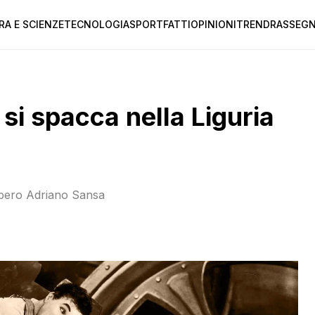
RA E SCIENZE
TECNOLOGIA
SPORT
FATTI
OPINIONI
TREND
RASSEGN
 si spacca nella Liguria
rebbero Adriano Sansa