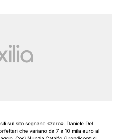
sili sul sito segnano «zero». Daniele Del
rfettari che variano da 7 a 10 mila euro al
aggio. Così Nunzia Catalfo (i rendiconti si