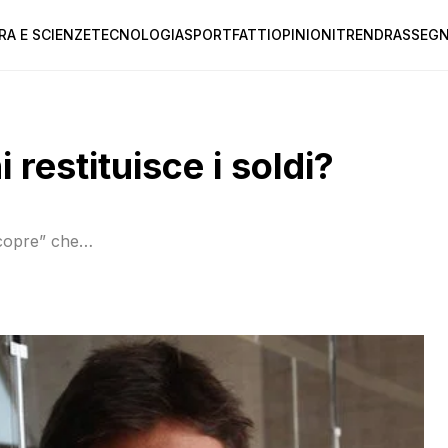
RA E SCIENZE
TECNOLOGIA
SPORT
FATTI
OPINIONI
TREND
RASSEGN
restituisce i soldi?
 “scopre” che…