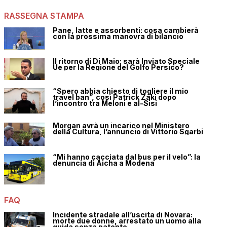
RASSEGNA STAMPA
Pane, latte e assorbenti: cosa cambierà
con la prossima manovra di bilancio
Il ritorno di Di Maio: sarà Inviato Speciale
Ue per la Regione del Golfo Persico?
“Spero abbia chiesto di togliere il mio
travel ban”, così Patrick Zaki dopo
l’incontro tra Meloni e al-Sisi
Morgan avrà un incarico nel Ministero
della Cultura, l’annuncio di Vittorio Sgarbi
“Mi hanno cacciata dal bus per il velo”: la
denuncia di Aicha a Modena
FAQ
Incidente stradale all’uscita di Novara:
morte due donne, arrestato un uomo alla
guida senza patente