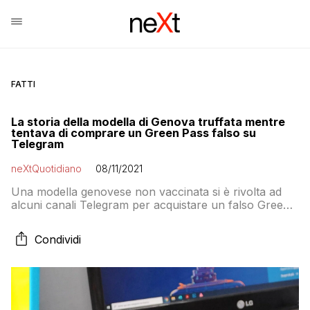
FATTI
La storia della modella di Genova truffata mentre
tentava di comprare un Green Pass falso su
Telegram
neXtQuotidiano
08/11/2021
Una modella genovese non vaccinata si è rivolta ad
alcuni canali Telegram per acquistare un falso Green
Pass da esibire in palestra. Dopo aver pagato 150 euro
ha ricevuto soltanto minacce e ricatti da parte del
Condividi
presunto venditore