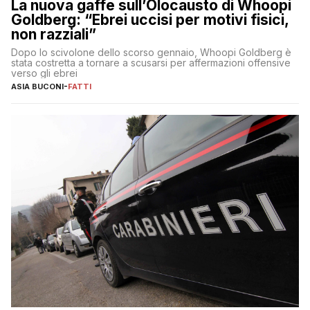
La nuova gaffe sull’Olocausto di Whoopi
Goldberg: “Ebrei uccisi per motivi fisici,
non razziali”
Dopo lo scivolone dello scorso gennaio, Whoopi Goldberg è
stata costretta a tornare a scusarsi per affermazioni offensive
verso gli ebrei
ASIA BUCONI
-
FATTI