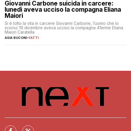
Giovanni Carbone suicida in carcere:
lunedì aveva ucciso la compagna Eliana
Maiori
Si è tolto la vita in carcere Giovanni Carbone, l’uomo che lo
scorso 19 dicembre aveva ucciso la compagna 41enne Eliana
Maiori Caratella
ASIA BUCONI
-
FATTI