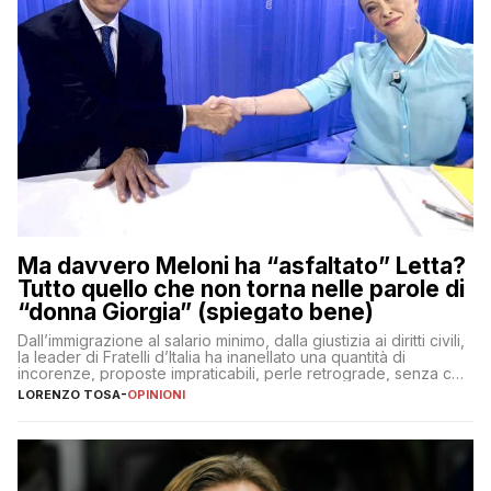
Ma davvero Meloni ha “asfaltato” Letta?
Tutto quello che non torna nelle parole di
“donna Giorgia” (spiegato bene)
Dall’immigrazione al salario minimo, dalla giustizia ai diritti civili,
la leader di Fratelli d’Italia ha inanellato una quantità di
incorenze, proposte impraticabili, perle retrograde, senza che
nessuno – a destra come a sinistra – glielo abbia fatto notare
LORENZO TOSA
-
OPINIONI