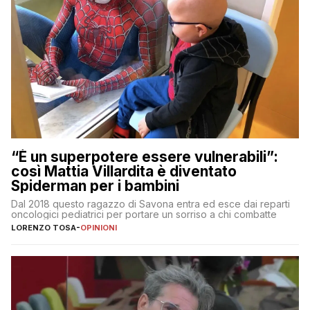
“È un superpotere essere vulnerabili”:
così Mattia Villardita è diventato
Spiderman per i bambini
Dal 2018 questo ragazzo di Savona entra ed esce dai reparti
oncologici pediatrici per portare un sorriso a chi combatte
LORENZO TOSA
-
OPINIONI