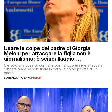
Usare le colpe del padre di Giorgia
Meloni per attaccare la figlia non è
giornalismo: è sciacallaggio.
Dimostriamo di essere diversi
C’è solo una cosa su cui mai e poi mai può essere attaccata,
criticata o anche solo tirata in ballo: le colpe private di un
padre
LORENZO TOSA
-
OPINIONI