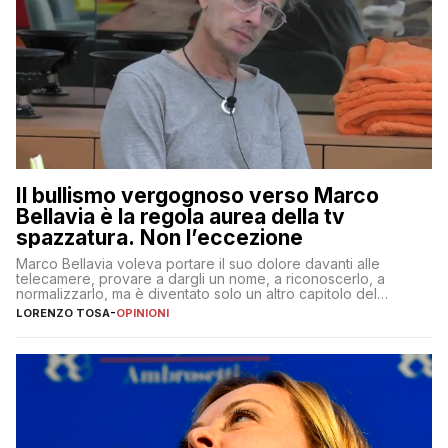
Il bullismo vergognoso verso Marco
Bellavia è la regola aurea della tv
spazzatura. Non l’eccezione
Marco Bellavia voleva portare il suo dolore davanti alle
telecamere, provare a dargli un nome, a riconoscerlo, a
normalizzarlo, ma è diventato solo un altro capitolo del
copione
LORENZO TOSA
-
OPINIONI