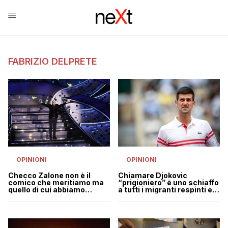
FABRIZIO DELPRETE
OPINIONI
OPINIONI
Checco Zalone non è il
Chiamare Djokovic
comico che meritiamo ma
“prigioniero” è uno schiaffo
quello di cui abbiamo
a tutti i migranti respinti e
bisogno
imprigionati senza scelta