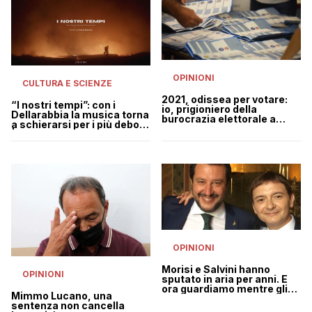
OPINIONI
CULTURA E SCIENZE
2021, odissea per votare:
“I nostri tempi”: con i
io, prigioniero della
Dellarabbia la musica torna
burocrazia elettorale a
a schierarsi per i più deboli
Roma
| VIDEO
OPINIONI
Morisi e Salvini hanno
OPINIONI
sputato in aria per anni. E
ora guardiamo mentre gli
Mimmo Lucano, una
ricade in testa
sentenza non cancella