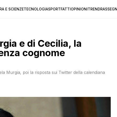
RA E SCIENZE
TECNOLOGIA
SPORT
FATTI
OPINIONI
TREND
RASSEGN
gia e di Cecilia, la
 senza cognome
ela Murgia, poi la risposta sui Twitter della calendiana