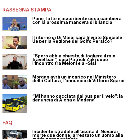
RASSEGNA STAMPA
Pane, latte e assorbenti: cosa cambierà
con la prossima manovra di bilancio
Il ritorno di Di Maio: sarà Inviato Speciale
Ue per la Regione del Golfo Persico?
“Spero abbia chiesto di togliere il mio
travel ban”, così Patrick Zaki dopo
l’incontro tra Meloni e al-Sisi
Morgan avrà un incarico nel Ministero
della Cultura, l’annuncio di Vittorio Sgarbi
“Mi hanno cacciata dal bus per il velo”: la
denuncia di Aicha a Modena
FAQ
Incidente stradale all’uscita di Novara:
morte due donne, arrestato un uomo alla
guida senza patente