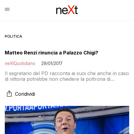
POLITICA
Matteo Renzi rinuncia a Palazzo Chigi?
neXtQuotidiano
29/01/2017
Il segretario del PD racconta ai suoi che anche in caso
di vittoria potrebbe non chiedere la poltrona di
premier. E poi c’era la marmotta che incartava la
cioccolata…
Condividi