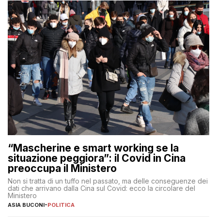
“Mascherine e smart working se la
situazione peggiora”: il Covid in Cina
preoccupa il Ministero
Non si tratta di un tuffo nel passato, ma delle conseguenze dei
dati che arrivano dalla Cina sul Covid: ecco la circolare del
Ministero
ASIA BUCONI
-
POLITICA