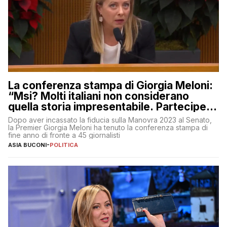
La conferenza stampa di Giorgia Meloni:
“Msi? Molti italiani non considerano
quella storia impresentabile. Parteciperò
al 25 aprile”
Dopo aver incassato la fiducia sulla Manovra 2023 al Senato,
la Premier Giorgia Meloni ha tenuto la conferenza stampa di
fine anno di fronte a 45 giornalisti
ASIA BUCONI
-
POLITICA