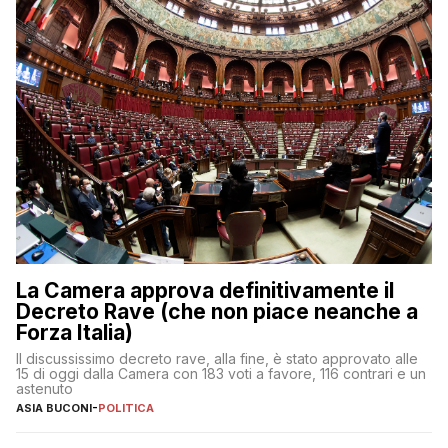
La Camera approva definitivamente il
Decreto Rave (che non piace neanche a
Forza Italia)
Il discussissimo decreto rave, alla fine, è stato approvato alle
15 di oggi dalla Camera con 183 voti a favore, 116 contrari e un
astenuto
ASIA BUCONI
-
POLITICA