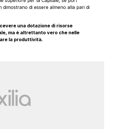
ne superiore per la Capitale, se poi i
n dimostrano di essere almeno alla pari di
icevere una dotazione di risorse
e, ma è altrettanto vero che nelle
re la produttività.