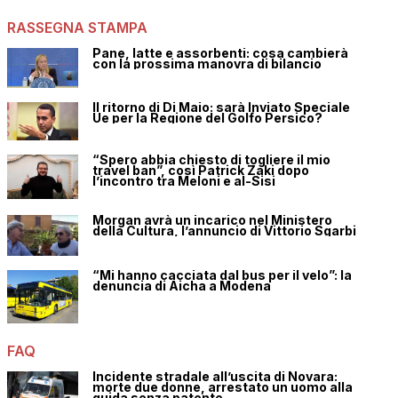
RASSEGNA STAMPA
Pane, latte e assorbenti: cosa cambierà
con la prossima manovra di bilancio
Il ritorno di Di Maio: sarà Inviato Speciale
Ue per la Regione del Golfo Persico?
“Spero abbia chiesto di togliere il mio
travel ban”, così Patrick Zaki dopo
l’incontro tra Meloni e al-Sisi
Morgan avrà un incarico nel Ministero
della Cultura, l’annuncio di Vittorio Sgarbi
“Mi hanno cacciata dal bus per il velo”: la
denuncia di Aicha a Modena
FAQ
Incidente stradale all’uscita di Novara:
morte due donne, arrestato un uomo alla
guida senza patente