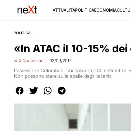
ATTUALITÀ
POLITICA
ECONOMIA
CULTU
POLITICA
«In ATAC il 10-15% dei 
neXtQuotidiano
03/09/2017
L’assessore Colomban, che lascerà il 30 settembre: «
Non possono stare sulle spalle degli italiani»