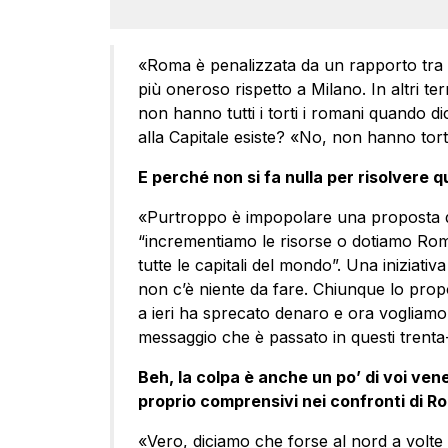
«Roma è penalizzata da un rapporto tra int
più oneroso rispetto a Milano. In altri term
non hanno tutti i torti i romani quando d
alla Capitale esiste? «No, non hanno torto
E perché non si fa nulla per risolvere
«Purtroppo è impopolare una proposta d
“incrementiamo le risorse o dotiamo Roma
tutte le capitali del mondo”. Una iniziati
non c’è niente da fare. Chiunque lo prop
a ieri ha sprecato denaro e ora vogliamo 
messaggio che è passato in questi trenta
Beh, la colpa è anche un po’ di voi ven
proprio comprensivi nei confronti di R
«Vero, diciamo che forse al nord a volte s