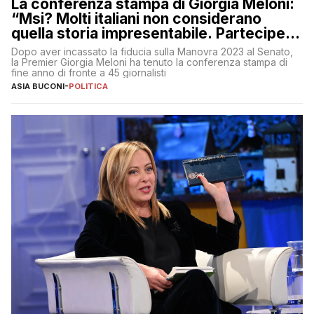
La conferenza stampa di Giorgia Meloni:
“Msi? Molti italiani non considerano
quella storia impresentabile. Parteciperò
al 25 aprile”
Dopo aver incassato la fiducia sulla Manovra 2023 al Senato,
la Premier Giorgia Meloni ha tenuto la conferenza stampa di
fine anno di fronte a 45 giornalisti
ASIA BUCONI
-
POLITICA