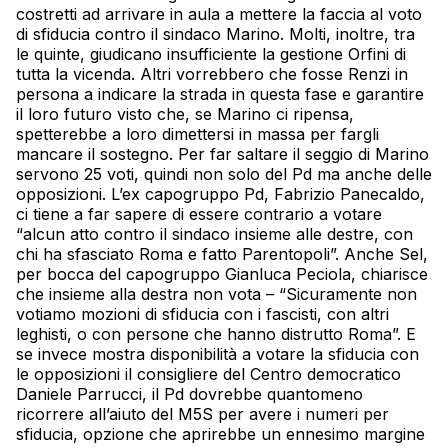
costretti ad arrivare in aula a mettere la faccia al voto
di sfiducia contro il sindaco Marino. Molti, inoltre, tra
le quinte, giudicano insufficiente la gestione Orfini di
tutta la vicenda. Altri vorrebbero che fosse Renzi in
persona a indicare la strada in questa fase e garantire
il loro futuro visto che, se Marino ci ripensa,
spetterebbe a loro dimettersi in massa per fargli
mancare il sostegno. Per far saltare il seggio di Marino
servono 25 voti, quindi non solo del Pd ma anche delle
opposizioni. L’ex capogruppo Pd, Fabrizio Panecaldo,
ci tiene a far sapere di essere contrario a votare
“alcun atto contro il sindaco insieme alle destre, con
chi ha sfasciato Roma e fatto Parentopoli”. Anche Sel,
per bocca del capogruppo Gianluca Peciola, chiarisce
che insieme alla destra non vota – “Sicuramente non
votiamo mozioni di sfiducia con i fascisti, con altri
leghisti, o con persone che hanno distrutto Roma”. E
se invece mostra disponibilità a votare la sfiducia con
le opposizioni il consigliere del Centro democratico
Daniele Parrucci, il Pd dovrebbe quantomeno
ricorrere all’aiuto del M5S per avere i numeri per
sfiducia, opzione che aprirebbe un ennesimo margine