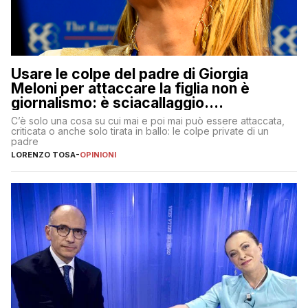
Usare le colpe del padre di Giorgia
Meloni per attaccare la figlia non è
giornalismo: è sciacallaggio.
Dimostriamo di essere diversi
C’è solo una cosa su cui mai e poi mai può essere attaccata,
criticata o anche solo tirata in ballo: le colpe private di un
padre
LORENZO TOSA
-
OPINIONI