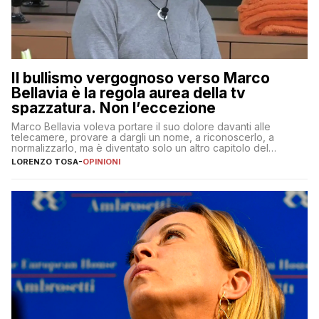
Il bullismo vergognoso verso Marco
Bellavia è la regola aurea della tv
spazzatura. Non l’eccezione
Marco Bellavia voleva portare il suo dolore davanti alle
telecamere, provare a dargli un nome, a riconoscerlo, a
normalizzarlo, ma è diventato solo un altro capitolo del
copione
LORENZO TOSA
-
OPINIONI