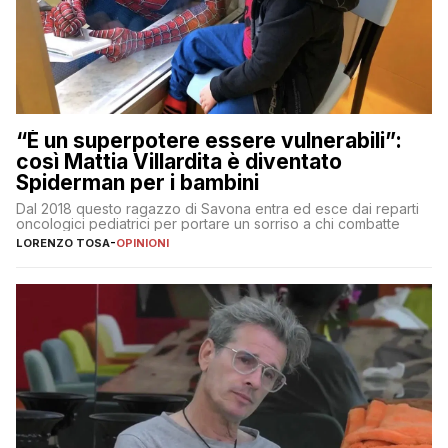
“È un superpotere essere vulnerabili”:
così Mattia Villardita è diventato
Spiderman per i bambini
Dal 2018 questo ragazzo di Savona entra ed esce dai reparti
oncologici pediatrici per portare un sorriso a chi combatte
LORENZO TOSA
-
OPINIONI