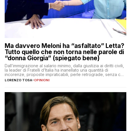
Ma davvero Meloni ha “asfaltato” Letta?
Tutto quello che non torna nelle parole di
“donna Giorgia” (spiegato bene)
Dall’immigrazione al salario minimo, dalla giustizia ai diritti civili,
la leader di Fratelli d’Italia ha inanellato una quantità di
incorenze, proposte impraticabili, perle retrograde, senza che
nessuno – a destra come a sinistra – glielo abbia fatto notare
LORENZO TOSA
-
OPINIONI