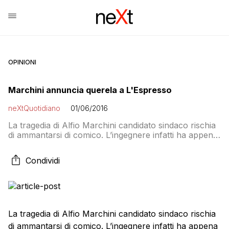
OPINIONI
Marchini annuncia querela a L'Espresso
neXtQuotidiano
01/06/2016
La tragedia di Alfio Marchini candidato sindaco rischia
di ammantarsi di comico. L’ingegnere infatti ha appena
annunciato di avere intenzione di querelare l’Espresso
per l’articolo di Alessandro Gilioli in cui si racconta
Condividi
dell’intervista proposta dal settimanale, accettata da
Marchini e poi “schivata” a suon di rinvii anche dopo
essersi fatto inviare le domande. Marchini infatti […]
La tragedia di Alfio Marchini candidato sindaco rischia
di ammantarsi di comico. L’ingegnere infatti ha appena