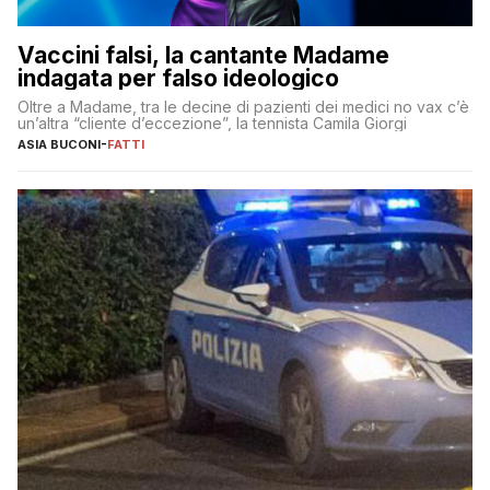
Vaccini falsi, la cantante Madame
indagata per falso ideologico
Oltre a Madame, tra le decine di pazienti dei medici no vax c’è
un’altra “cliente d’eccezione”, la tennista Camila Giorgi
ASIA BUCONI
-
FATTI